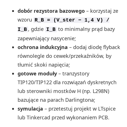
dobór rezystora bazowego
– korzystaj ze
wzoru
R_B = (V_ster − 1,4 V) /
, gdzie
to minimalny prąd bazy
I_B
I_B
zapewniający nasycenie;
ochrona indukcyjna
– dodaj diodę flyback
równolegle do cewek/przekaźników, by
tłumić skoki napięcia;
gotowe moduły
– tranzystory
TIP120/TIP122 dla rozwiązań dyskretnych
lub sterowniki mostków H (np. L298N)
bazujące na parach Darlingtona;
symulacja
– przetestuj projekt w LTspice
lub Tinkercad przed wykonaniem PCB.