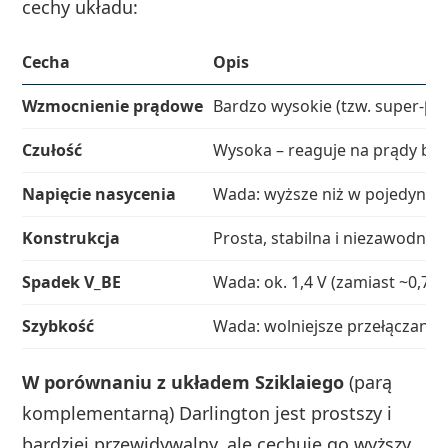
cechy układu:
Cecha
Opis
Wzmocnienie prądowe
Bardzo wysokie (tzw. super-β,
Czułość
Wysoka – reaguje na prądy b
Napięcie nasycenia
Wada: wyższe niż w pojedynczym
Konstrukcja
Prosta, stabilna i niezawodna 
Spadek V_BE
Wada: ok. 1,4 V (zamiast ~0,7 
Szybkość
Wada: wolniejsze przełączanie 
W porównaniu z układem Sziklaiego
(parą
komplementarną) Darlington jest prostszy i
bardziej przewidywalny, ale cechuje go wyższy