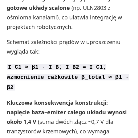
gotowe układy scalone
(np. ULN2803 z
ośmioma kanałami), co ułatwia integrację w
projektach robotycznych.
Schemat zależności prądów w uproszczeniu
wygląda tak:
I_C1 ≈ β1 · I_B; I_B2 = I_C1;
wzmocnienie całkowite β_total ≈ β1 ·
β2
Kluczowa konsekwencja konstrukcji:
napięcie baza–emiter całego układu wynosi
około 1,4 V
(suma dwóch złącz ~0,7 V dla
tranzystorów krzemowych), co wymaga