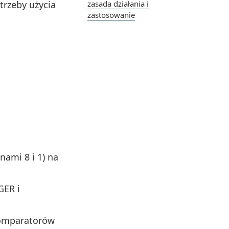
trzeby użycia
zasada działania i
zastosowanie
nami 8 i 1) na
GER i
 komparatorów