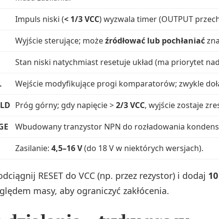
Impuls niski (
< 1/3 VCC
) wyzwala timer (OUTPUT przech
Wyjście sterujące; może
źródłować lub pochłaniać
zna
Stan niski natychmiast resetuje układ (ma priorytet nad
L
Wejście modyfikujące progi komparatorów; zwykle do
LD
Próg górny; gdy napięcie >
2/3 VCC
, wyjście zostaje zr
GE
Wbudowany tranzystor NPN do rozładowania kondensa
Zasilanie:
4,5–16 V
(do 18 V w niektórych wersjach).
dciągnij RESET do VCC (np. przez rezystor) i dodaj
10
lędem masy, aby ograniczyć zakłócenia.