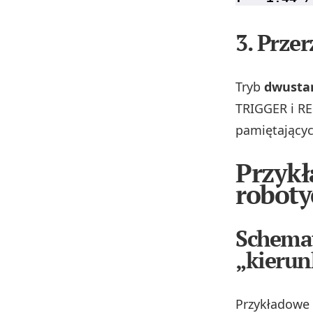
3. Przer
Tryb
dwusta
TRIGGER i RE
pamiętającyc
Przykł
roboty
Schemat
„kieru
Przykładowe 