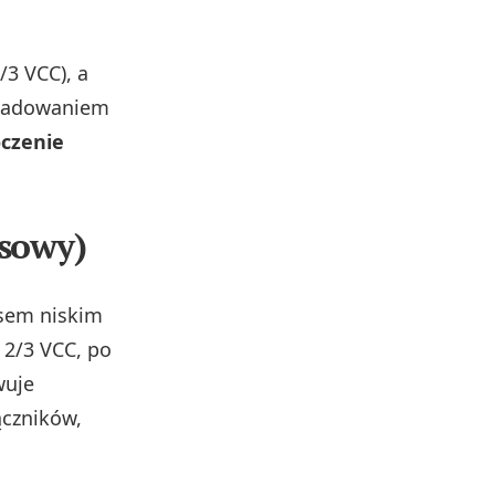
/3 VCC), a
ozładowaniem
oczenie
lsowy)
sem niskim
 2/3 VCC, po
wuje
ączników,