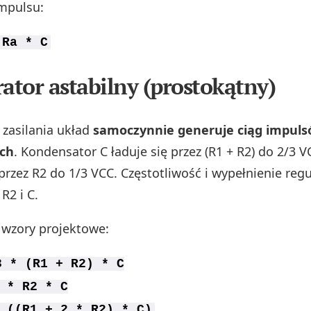
mpulsu:
 Ra * C
rator astabilny (prostokątny)
 zasilania układ
samoczynnie generuje ciąg impul
ch
. Kondensator C ładuje się przez (R1 + R2) do 2/3 V
rzez R2 do 1/3 VCC. Częstotliwość i wypełnienie regu
R2 i C.
wzory projektowe:
3 * (R1 + R2) * C
 * R2 * C
 ((R1 + 2 * R2) * C)