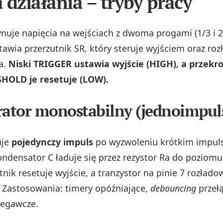
 działania – tryby pracy
uje napięcia na wejściach z dwoma progami (1/3 i 2
tawia przerzutnik SR, który steruje wyjściem oraz r
a.
Niski TRIGGER ustawia wyjście (HIGH), a przekr
HOLD je resetuje (LOW).
rator monostabilny (jednoimpu
uje
pojedynczy impuls
po wyzwoleniu krótkim impul
Kondensator C ładuje się przez rezystor Ra do poziomu
nik resetuje wyjście, a tranzystor na pinie 7 rozłado
 Zastosowania: timery opóźniające,
debouncing
przeł
zegawcze.