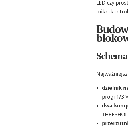
LED czy pros
mikrokontro
Budow
blokow
Schema
Najważniejsz
dzielnik n
progi 1/3 
dwa kompa
THRESHOLD 
przerzutn