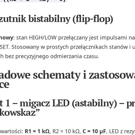
zutnik bistabilny (flip-flop)
nowy
: stan HIGH/LOW przełączany jest impulsami na
SET. Stosowany w prostych przełącznikach stanów i 
h bez precyzyjnego odmierzania czasu.
adowe schematy i zastosow
ce
 1 – migacz LED (astabilny) – p
nkowskaz”
wartości:
R1 = 1 kΩ
, R2 = 10 kΩ,
C = 10 µF
, LED z rez