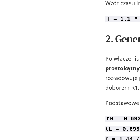
Wzór czasu i
T = 1.1 *
2. Gene
Po włączeniu
prostokątny
rozładowuje p
doborem R1, 
Podstawowe 
tH = 0.69
tL = 0.693
f = 1.44 /