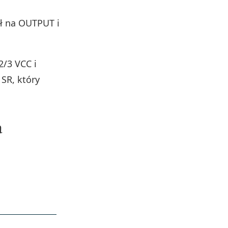
ł na OUTPUT i
2/3 VCC i
 SR, który
a