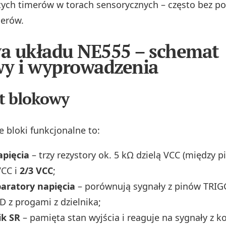
tych timerów w torach sensorycznych – często bez po
lerów.
a układu NE555 – schemat
y i wyprowadzenia
t blokowy
e bloki funkcjonalne to:
apięcia
– trzy rezystory ok. 5 kΩ dzielą VCC (między pi
VCC i
2/3 VCC
;
ratory napięcia
– porównują sygnały z pinów TRIG
z progami z dzielnika;
ik SR
– pamięta stan wyjścia i reaguje na sygnały z