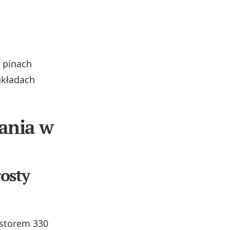
 pinach
układach
ania w
rosty
ystorem 330