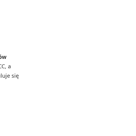
sów
CC, a
luje się