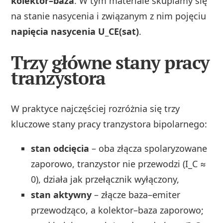
kolektor–baza
. W tym materiale skupiamy się
na stanie nasycenia i związanym z nim pojęciu
napięcia nasycenia U_CE(sat)
.
Trzy główne stany pracy
tranzystora
W praktyce najczęściej rozróżnia się trzy
kluczowe stany pracy tranzystora bipolarnego:
stan odcięcia
– oba złącza spolaryzowane
zaporowo, tranzystor nie przewodzi (I_C ≈
0), działa jak przełącznik wyłączony,
stan aktywny
– złącze baza–emiter
przewodząco, a kolektor–baza zaporowo;