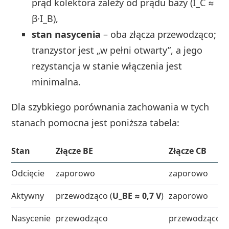
prąd kolektora zależy od prądu bazy (I_C ≈
β·I_B),
stan nasycenia
– oba złącza przewodząco;
tranzystor jest „w pełni otwarty”, a jego
rezystancja w stanie włączenia jest
minimalna.
Dla szybkiego porównania zachowania w tych
stanach pomocna jest poniższa tabela:
Stan
Złącze BE
Złącze CB
Odcięcie
zaporowo
zaporowo
Aktywny
przewodząco (
U_BE ≈ 0,7 V
)
zaporowo
Nasycenie
przewodząco
przewodząco