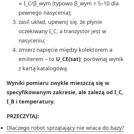
≈ I_C/β_wym (typowo β_wym = 5–10 dla
pewnego nasycenia);
zasil układ, upewnij się, że płynie
oczekiwany I_C, a tranzystor jest w
nasyceniu;
zmierz napięcie między kolektorem a
emiterem – to
U_CE(sat)
; porównaj wynik
z kartą katalogową.
Wyniki pomiaru zwykle mieszczą się w
specyfikowanym zakresie, ale zależą od I_C,
I_B i temperatury.
PRZECZYTAJ:
Dlaczego robot sprzątający nie wraca do bazy?