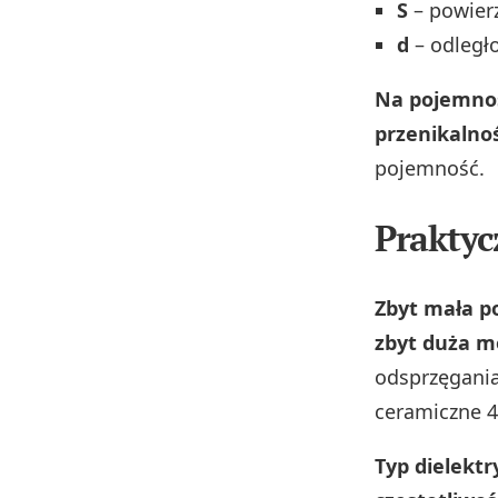
S
– powier
d
– odległ
Na pojemnoś
przenikalnoś
pojemność.
Praktyc
Zbyt mała p
zbyt duża mo
odsprzęgania
ceramiczne 47
Typ dielektr