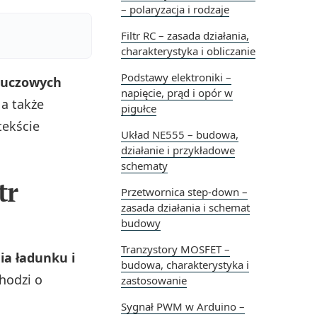
– polaryzacja i rodzaje
Filtr RC – zasada działania,
charakterystyka i obliczanie
Podstawy elektroniki –
luczowych
napięcie, prąd i opór w
 a także
pigułce
tekście
Układ NE555 – budowa,
działanie i przykładowe
schematy
tr
Przetwornica step-down –
zasada działania i schemat
budowy
Tranzystory MOSFET –
a ładunku i
budowa, charakterystyka i
hodzi o
zastosowanie
Sygnał PWM w Arduino –