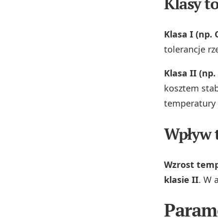
Klasy t
Klasa I (np.
tolerancje r
Klasa II (np.
kosztem stab
temperatury 
Wpływ t
Wzrost temp
klasie II
. W 
Parame