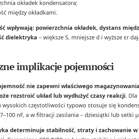
zchnia okładek kondensatora;
ość między okładkami.
ć wpływają: powierzchnia okładek, dystans międz
ć dielektryka
– większe S, mniejsze d i wyższe εr da
zne implikacje pojemności
ojemność nie zapewni właściwego magazynowania 
że rozstroić układ lub wydłużyć czasy reakcji
. Dla
 wysokich częstotliwości typowo stosuje się konden
–100 nF, a w filtracji zasilania – dziesiątki lub setki μ
yka determinuje stabilność, straty i zachowanie w 