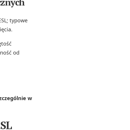
cznych
ESL; typowe
ęcia.
ętość
żność od
zczególnie w
ESL