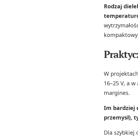
Rodzaj diele
temperaturo
wytrzymałośc
kompaktowyc
Praktyc
W projektach
16–25 V, a w 
margines.
Im bardziej
przemysł), 
Dla szybkiej