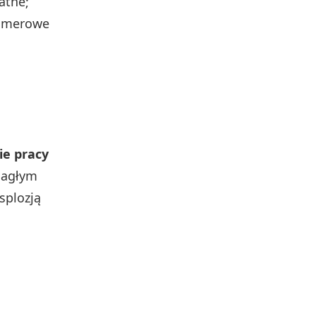
atne;
olimerowe
ie pracy
 nagłym
splozją