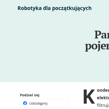
Robotyka dla początkujących
Pa
poje
K
onden
Podziel się:
elekt
Udostępnij
filtru