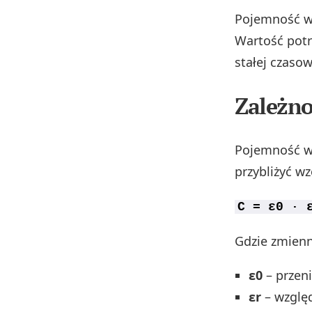
Pojemność wy
Wartość potr
stałej czaso
Zależno
Pojemność wy
przybliżyć w
C = ε0 · 
Gdzie zmienn
ε0
– przeni
εr
– względ