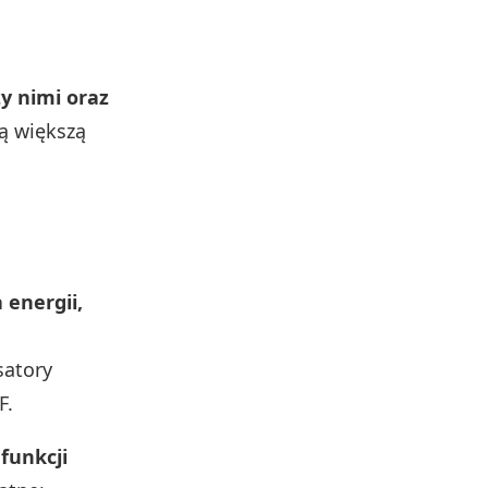
y nimi oraz
ją większą
energii,
satory
F.
funkcji