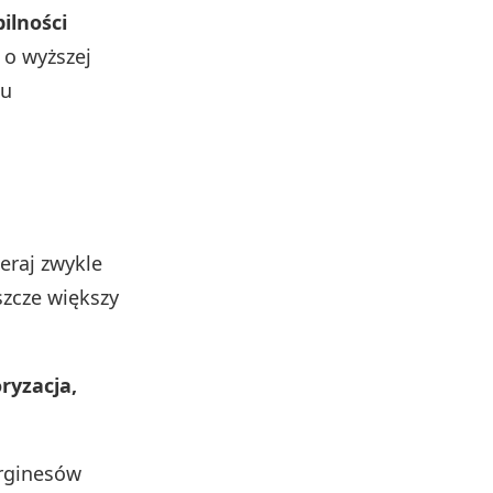
ilności
y o wyższej
iu
eraj zwykle
szcze większy
ryzacja,
arginesów