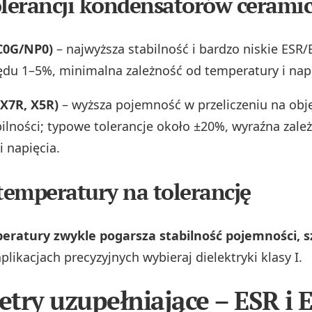
olerancji kondensatorów cerami
 C0G/NP0)
– najwyższa stabilność i bardzo niskie ESR/
zędu 1–5%, minimalna zależność od temperatury i napi
 X7R, X5R)
– wyższa pojemność w przeliczeniu na obj
ilności; typowe tolerancje około ±20%, wyraźna zale
i napięcia.
emperatury na tolerancję
eratury zwykle pogarsza stabilność pojemności, s
aplikacjach precyzyjnych wybieraj dielektryki klasy I.
try uzupełniające – ESR i 