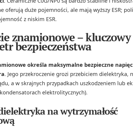
ci
. Ceramiczne C0G/NP0 są bardzo stabilne i niskostr
zne oferują duże pojemności, ale mają wyższy ESR; p
ojemność z niskim ESR.
ie znamionowe – kluczowy
tr bezpieczeństwa
amionowe określa maksymalne bezpieczne napięc
ra
. Jego przekroczenie grozi przebiciem dielektryka,
du, a w skrajnych przypadkach uszkodzeniem lub ek
 kondensatorach elektrolitycznych).
ielektryka na wytrzymałość
iową