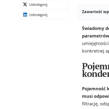
Udostępnij
Zawartość wp
Udostępnij
Świadomy d
parametrów:
umiejętności
konkretnej ap
Pojem
konde
Pojemność k
musi odpow
filtrację, od