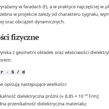
rażamy w faradach (F), a w praktyce najczęściej w μF,
zebna w projekcie zależy od charakteru sygnału, wy
wej oraz obciążeń dynamicznych.
ści fizyczne
nika z geometrii okładek oraz właściwości dielektry
zorem:
εr · S / d
e opisują następujące wielkości:
kalność dielektryczna próżni (≈ 8,85 × 10⁻¹² F/m);
na przenikalność dielektryczna materiału;