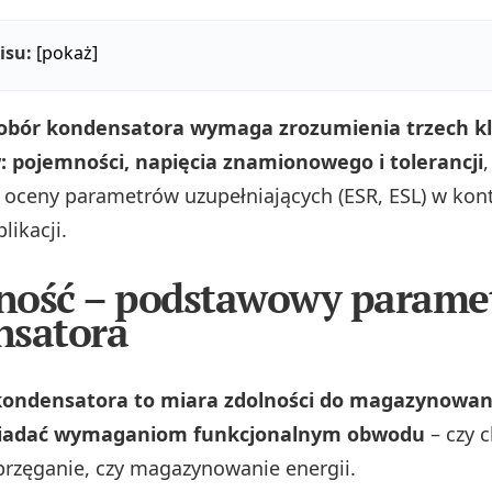
isu:
[pokaż]
obór kondensatora wymaga zrozumienia trzech k
 pojemności, napięcia znamionowego i tolerancji
,
 oceny parametrów uzupełniających (ESR, ESL) w kon
likacji.
ność – podstawowy parame
nsatora
ondensatora to miara zdolności do magazynowani
iadać wymaganiom funkcjonalnym obwodu
– czy c
sprzęganie, czy magazynowanie energii.