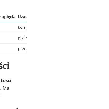
napięcia
Uzasadnienie
kompensacja wahań i starzenia
piki napięcia, wysoka ripple current
przepięcia, szeroki zakres temperatur
ści
tości
. Ma
.