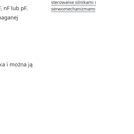
sterowanie silnikami i
 nF lub pF.
serwomechanizmami
maganej
ka i można ją