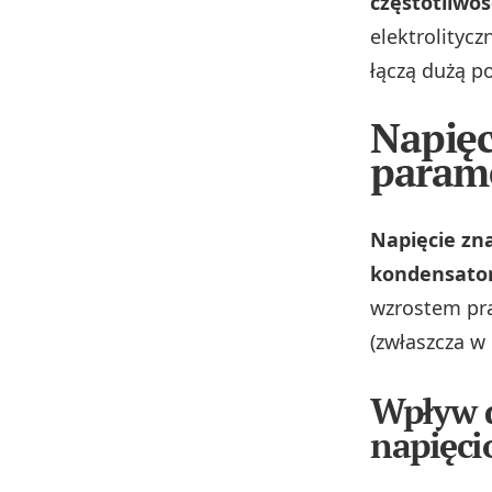
częstotliwoś
elektrolityc
łączą dużą p
Napięc
parame
Napięcie zn
kondensato
wzrostem prą
(zwłaszcza w
Wpływ d
napięc