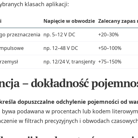
ybranych klasach aplikacji:
i
Napięcie w obwodzie
Zalecany zapas 
go przeznaczenia
np. 5–12 V DC
+20–30%
 impulsowe
np. 12–48 V DC
+50–100%
rzemysł
np. 12/24 V, transjenty
+75–150%
ncja – dokładność pojemno
określa dopuszczalne odchylenie pojemności od war
i bywa podawana w procentach lub kodem literowym
aczenie w filtrach precyzyjnych i obwodach czasowych