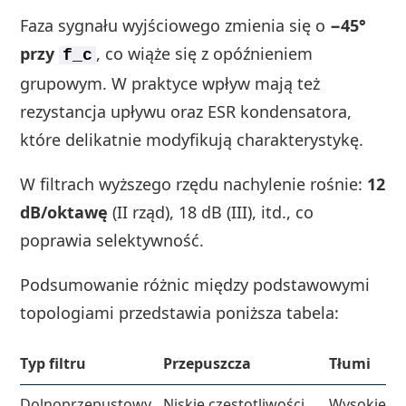
Faza sygnału wyjściowego zmienia się o
−45°
przy
, co wiąże się z opóźnieniem
f_c
grupowym. W praktyce wpływ mają też
rezystancja upływu oraz ESR kondensatora,
które delikatnie modyfikują charakterystykę.
W filtrach wyższego rzędu nachylenie rośnie:
12
dB/oktawę
(II rząd), 18 dB (III), itd., co
poprawia selektywność.
Podsumowanie różnic między podstawowymi
topologiami przedstawia poniższa tabela:
W
Typ filtru
Przepuszcza
Tłumi
Dolnoprzepustowy
Niskie częstotliwości
Wysokie
T