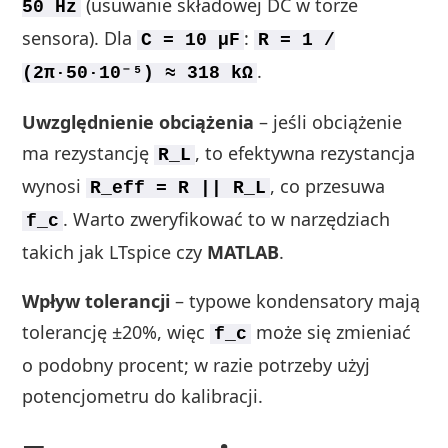
(usuwanie składowej DC w torze
50 Hz
sensora). Dla
:
C = 10 µF
R = 1 /
.
(2π·50·10⁻⁵) ≈ 318 kΩ
Uwzględnienie obciążenia
– jeśli obciążenie
ma rezystancję
, to efektywna rezystancja
R_L
wynosi
, co przesuwa
R_eff = R || R_L
. Warto zweryfikować to w narzędziach
f_c
takich jak LTspice czy
MATLAB
.
Wpływ tolerancji
– typowe kondensatory mają
tolerancję ±20%, więc
może się zmieniać
f_c
o podobny procent; w razie potrzeby użyj
potencjometru do kalibracji.