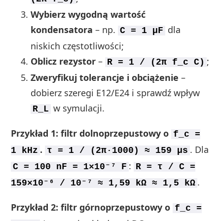
Wybierz wygodną wartość
kondensatora
– np.
dla
C = 1 µF
niskich częstotliwości;
Oblicz rezystor
–
;
R = 1 / (2π f_c C)
Zweryfikuj tolerancje i obciążenie
–
dobierz szeregi E12/E24 i sprawdź wpływ
w symulacji.
R_L
Przykład 1: filtr dolnoprzepustowy o
f_c =
.
. Dla
1 kHz
τ = 1 / (2π·1000) ≈ 159 µs
:
C = 100 nF = 1×10⁻⁷ F
R = τ / C =
.
159×10⁻⁶ / 10⁻⁷ ≈ 1,59 kΩ ≈ 1,5 kΩ
Przykład 2: filtr górnoprzepustowy o
f_c =