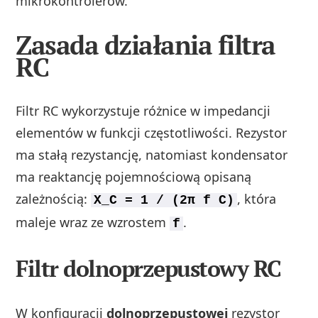
mikrokontrolerów.
Zasada działania filtra
RC
Filtr RC wykorzystuje różnice w impedancji
elementów w funkcji częstotliwości. Rezystor
ma stałą rezystancję, natomiast kondensator
ma reaktancję pojemnościową opisaną
zależnością:
, która
X_C = 1 / (2π f C)
maleje wraz ze wzrostem
.
f
Filtr dolnoprzepustowy RC
W konfiguracji
dolnoprzepustowej
rezystor