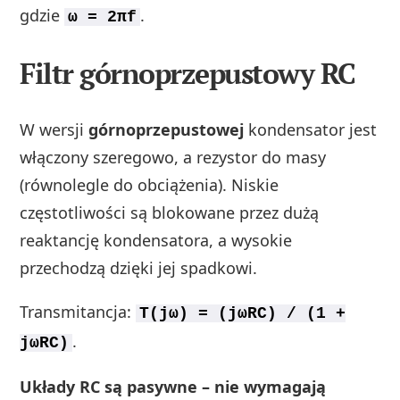
gdzie
.
ω = 2πf
Filtr górnoprzepustowy RC
W wersji
górnoprzepustowej
kondensator jest
włączony szeregowo, a rezystor do masy
(równolegle do obciążenia). Niskie
częstotliwości są blokowane przez dużą
reaktancję kondensatora, a wysokie
przechodzą dzięki jej spadkowi.
Transmitancja:
T(jω) = (jωRC) / (1 +
.
jωRC)
Układy RC są pasywne – nie wymagają