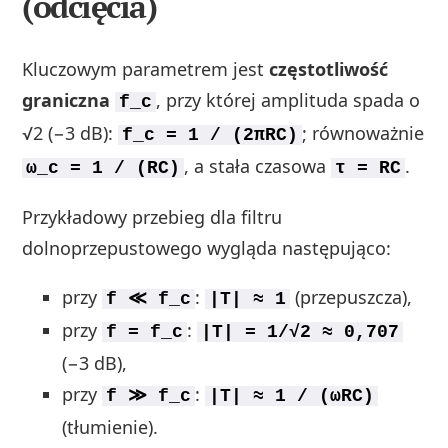
(odcięcia)
Kluczowym parametrem jest
częstotliwość
graniczna
, przy której amplituda spada o
f_c
√2 (−3 dB):
; równoważnie
f_c = 1 / (2πRC)
, a stała czasowa
.
ω_c = 1 / (RC)
τ = RC
Przykładowy przebieg dla filtru
dolnoprzepustowego wygląda następująco:
przy
:
(przepuszcza),
f ≪ f_c
|T| ≈ 1
przy
:
f = f_c
|T| = 1/√2 ≈ 0,707
(−3 dB),
przy
:
f ≫ f_c
|T| ≈ 1 / (ωRC)
(tłumienie).