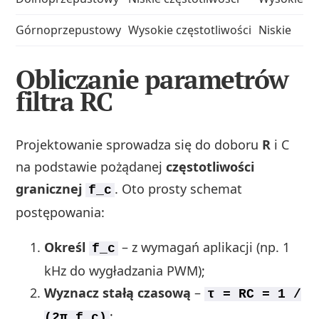
Górnoprzepustowy
Wysokie częstotliwości
Niskie
T
Obliczanie parametrów
filtra RC
Projektowanie sprowadza się do doboru
R
i C
na podstawie pożądanej
częstotliwości
granicznej
. Oto prosty schemat
f_c
postępowania:
Określ
– z wymagań aplikacji (np. 1
f_c
kHz do wygładzania PWM);
Wyznacz stałą czasową
–
τ = RC = 1 /
;
(2π f_c)