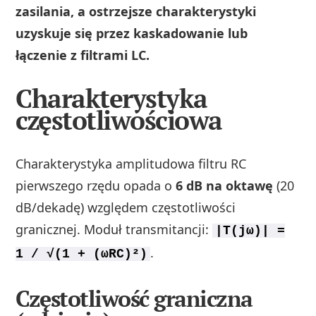
zasilania, a ostrzejsze charakterystyki
uzyskuje się przez kaskadowanie lub
łączenie z filtrami LC.
Charakterystyka
częstotliwościowa
Charakterystyka amplitudowa filtru RC
pierwszego rzędu opada o
6 dB na oktawę
(20
dB/dekadę) względem częstotliwości
granicznej. Moduł transmitancji:
|T(jω)| =
.
1 / √(1 + (ωRC)²)
Częstotliwość graniczna