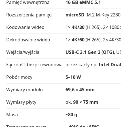
Pamięć wewnętrzna
16 GB eMMC 5.1
Rozszerzenia pamięci
microSD
; M.2 M‑Key 2280 N
Kodowanie wideo
1×
4K/30
(H.265), 2× 1080p/6
Dekodowanie wideo
1×
4K/60
(H.265), 2× 4K/30 (
Wejścia/wyjścia
USB‑C 3.1 Gen 2 (OTG)
, USB‑
Łączność bezprzewodowa
przez karty np.
Intel Dual B
Pobór mocy
5–10 W
Wymiary modułu
69,6 × 45 mm
Wymiary płyty
ok.
90 × 75 mm
Masa
~80 g
Temperatura pracy
−40°C do +85°C