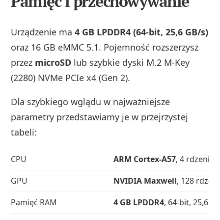
Pamięć i przechowywanie
Urządzenie ma
4 GB LPDDR4 (64‑bit, 25,6 GB/s)
oraz 16 GB eMMC 5.1. Pojemność rozszerzysz
przez
microSD
lub szybkie dyski M.2 M‑Key
(2280) NVMe PCIe x4 (Gen 2).
Dla szybkiego wglądu w najważniejsze
parametry przedstawiamy je w przejrzystej
tabeli:
CPU
ARM Cortex‑A57
, 4 rdzenie,
GPU
NVIDIA Maxwell
, 128 rdzen
Pamięć RAM
4 GB LPDDR4
, 64‑bit, 25,6 G