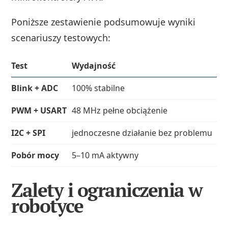
Poniższe zestawienie podsumowuje wyniki
scenariuszy testowych:
Test
Wydajność
Uw
Blink + ADC
100% stabilne
DM
PWM + USART
48 MHz pełne obciążenie
br
I2C + SPI
jednoczesne działanie bez problemu
pr
Pobór mocy
5–10 mA aktywny
<1
Zalety i ograniczenia w
robotyce