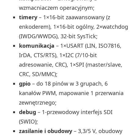
wzmacniaczem operacyjnym;
timery
– 1×16‑bit zaawansowany (z
enkoderem), 1×16‑bit ogólny, 2×watchdog
(IWDG/WWDG), 32‑bit SysTick;
komunikacja
– 1×USART (LIN, ISO7816,
IrDA, CTS/RTS), 1×I2C (7/10‑bit
adresowanie, CRC), 1×SPI (master/slave,
CRC, SD/MMC);
gpio
– do 18 pinów w 3 grupach, 6
kanałów PWM, mapowanie 1 przerwania
zewnętrznego;
debug
– 1‑przewodowy interfejs SDI
(SWIO);
zasilanie i obudowy
– 3,3/5 V, obudowy