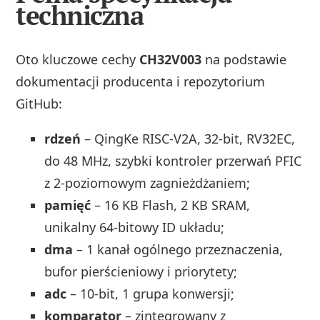
techniczna
Oto kluczowe cechy
CH32V003
na podstawie
dokumentacji producenta i repozytorium
GitHub:
rdzeń
– QingKe RISC-V2A, 32-bit, RV32EC,
do 48 MHz, szybki kontroler przerwań PFIC
z 2‑poziomowym zagnieżdżaniem;
pamięć
– 16 KB Flash, 2 KB SRAM,
unikalny 64‑bitowy ID układu;
dma
– 1 kanał ogólnego przeznaczenia,
bufor pierścieniowy i priorytety;
adc
– 10‑bit, 1 grupa konwersji;
komparator
– zintegrowany z