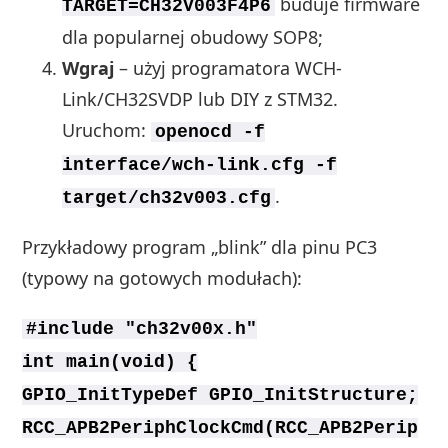
buduje firmware
TARGET=CH32V003F4P6
dla popularnej obudowy SOP8;
Wgraj
– użyj programatora WCH-
Link/CH32SVDP lub DIY z STM32.
Uruchom:
openocd -f
interface/wch-link.cfg -f
.
target/ch32v003.cfg
Przykładowy program „blink” dla pinu PC3
(typowy na gotowych modułach):
#include "ch32v00x.h"
int main(void) {
GPIO_InitTypeDef GPIO_InitStructure;
RCC_APB2PeriphClockCmd(RCC_APB2Perip