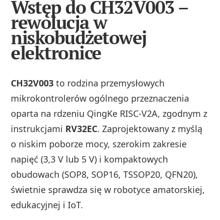
Wstęp do CH32V003 –
rewolucja w
niskobudżetowej
elektronice
CH32V003
to rodzina przemysłowych
mikrokontrolerów ogólnego przeznaczenia
oparta na rdzeniu QingKe RISC-V2A, zgodnym z
instrukcjami
RV32EC
. Zaprojektowany z myślą
o niskim poborze mocy, szerokim zakresie
napięć (3,3 V lub 5 V) i kompaktowych
obudowach (SOP8, SOP16, TSSOP20, QFN20),
świetnie sprawdza się w robotyce amatorskiej,
edukacyjnej i IoT.