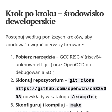
Krok po kroku – środowisko
deweloperskie
Postępuj według poniższych kroków, aby
zbudować i wgrać pierwszy firmware:
Pobierz narzędzia
– GCC RISC‑V (riscv64-
unknown-elf-gcc) oraz OpenOCD do
debugowania SDI;
Sklonuj repozytorium
–
git clone
https://github.com/openwch/ch32v0
(przykłady w katalogu
);
03
/example
Skonfiguruj i kompiluj
–
make