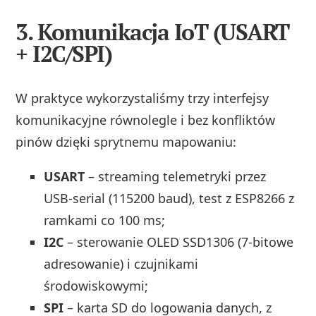
3. Komunikacja IoT (USART
+ I2C/SPI)
W praktyce wykorzystaliśmy trzy interfejsy
komunikacyjne równolegle i bez konfliktów
pinów dzięki sprytnemu mapowaniu:
USART
– streaming telemetryki przez
USB‑serial (115200 baud), test z ESP8266 z
ramkami co 100 ms;
I2C
– sterowanie OLED SSD1306 (7‑bitowe
adresowanie) i czujnikami
środowiskowymi;
SPI
– karta SD do logowania danych, z