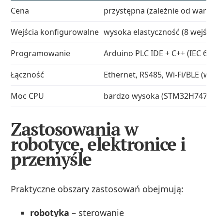
Cena
przystępna (zależnie od warian
Wejścia konfigurowalne
wysoka elastyczność (8 wejść
Programowanie
Arduino PLC IDE + C++ (IEC 611
Łączność
Ethernet, RS485, Wi‑Fi/BLE (w
Moc CPU
bardzo wysoka (STM32H747, 2 
Zastosowania w
robotyce, elektronice i
przemyśle
Praktyczne obszary zastosowań obejmują:
robotyka
– sterowanie