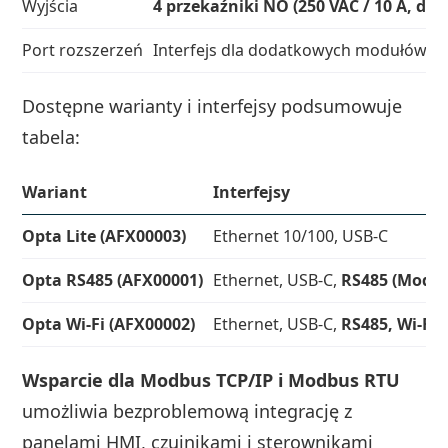
Wyjścia
4 przekaźniki NO (250 VAC / 10 A, do 
Port rozszerzeń
Interfejs dla dodatkowych modułów I/
Dostępne warianty i interfejsy podsumowuje
tabela:
Wariant
Interfejsy
Opta Lite (AFX00003)
Ethernet 10/100, USB‑C
Opta RS485 (AFX00001)
Ethernet, USB‑C,
RS485 (Modb
Opta Wi‑Fi (AFX00002)
Ethernet, USB‑C,
RS485, Wi‑Fi,
Wsparcie dla Modbus TCP/IP i Modbus RTU
umożliwia bezproblemową integrację z
panelami HMI, czujnikami i sterownikami