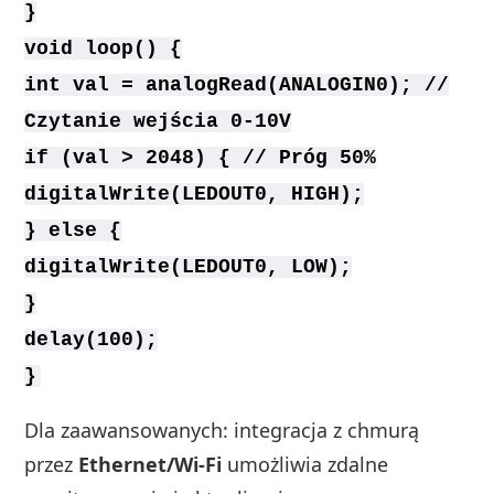
}
void loop() {
int val = analogRead(ANALOGIN0); //
Czytanie wejścia 0-10V
if (val > 2048) { // Próg 50%
digitalWrite(LEDOUT0, HIGH);
} else {
digitalWrite(LEDOUT0, LOW);
}
delay(100);
}
Dla zaawansowanych: integracja z chmurą
przez
Ethernet/Wi‑Fi
umożliwia zdalne