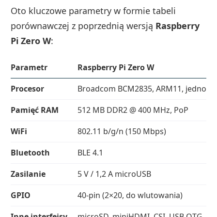
Oto kluczowe parametry w formie tabeli
porównawczej z poprzednią wersją
Raspberry
Pi Zero W
:
Parametr
Raspberry Pi Zero W
Procesor
Broadcom BCM2835, ARM11, jednord
Pamięć RAM
512 MB DDR2 @ 400 MHz, PoP
WiFi
802.11 b/g/n (150 Mbps)
Bluetooth
BLE 4.1
Zasilanie
5 V / 1,2 A microUSB
GPIO
40-pin (2×20, do wlutowania)
Inne interfejsy
microSD, miniHDMI, CSI, USB OTG