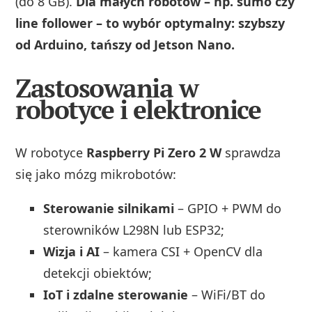
(do 8 GB).
Dla małych robotów – np. sumo czy
line follower – to wybór optymalny: szybszy
od Arduino, tańszy od Jetson Nano.
Zastosowania w
robotyce i elektronice
W robotyce
Raspberry Pi Zero 2 W
sprawdza
się jako mózg mikrobotów:
Sterowanie silnikami
– GPIO + PWM do
sterowników L298N lub ESP32;
Wizja i AI
– kamera CSI + OpenCV dla
detekcji obiektów;
IoT i zdalne sterowanie
– WiFi/BT do