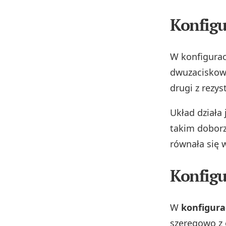
Konfigu
W konfigurac
dwuzaciskowy
drugi z rezys
Układ działa
takim doborze
równała się 
Konfigu
W
konfigura
szeregowo z 