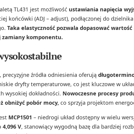
letą TL431 jest możliwość
ustawiania napięcia wy
iej końcówki (ADJ – adjust), podłączonej do dzielnika
go.
Taka elastyczność pozwala dopasować wartość 
ej zamiany komponentu.
wysokostabilne
 precyzyjne źródła odniesienia oferują
długotermin
niskie dryfty temperaturowe, co jest kluczowe w ukł
h wysokiej dokładności.
Nowoczesne procesy produ
eż obniżyć pobór mocy,
co sprzyja projektom energ
jest
MCP1501
– niedrogi układ dostępny w wielu wers
o
4,096 V
, stanowiący wygodną bazę dla bardziej ro