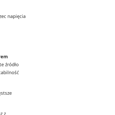
zec napięcia
orem
te źródło
tabilność
ęstsze
z z