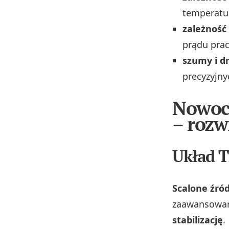
temperatur
zależność
prądu prac
szumy i d
precyzyjny
Nowocz
– rozw
Układ 
Scalone źród
zaawansowany
stabilizację
.