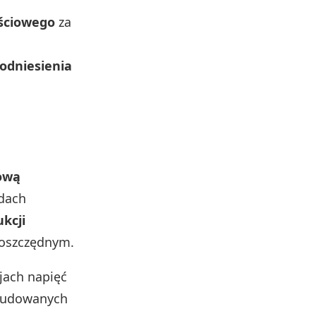
jściowego
za
odniesienia
ową
adach
kcji
ooszczędnym.
jach napięć
zbudowanych