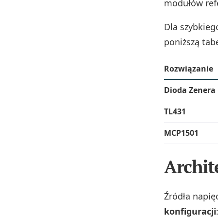
modułów ref
Dla szybkieg
poniższą tabe
Rozwiązanie
Dioda Zenera
TL431
MCP1501
Archit
Źródła napię
konfiguracji