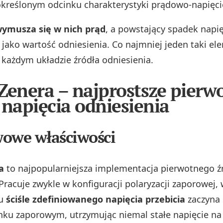
określonym odcinku charakterystyki prądowo-napięci
ymusza się w nich prąd
, a powstający spadek napię
 jako wartość odniesienia. Co najmniej jeden taki e
w każdym układzie źródła odniesienia.
Zenera – najprostsze pierw
 napięcia odniesienia
owe właściwości
a
to najpopularniejsza implementacja pierwotnego ź
Pracuje zwykle w konfiguracji polaryzacji zaporowej, 
iu
ściśle zdefiniowanego napięcia przebicia
zaczyna 
nku zaporowym, utrzymując niemal stałe napięcie na