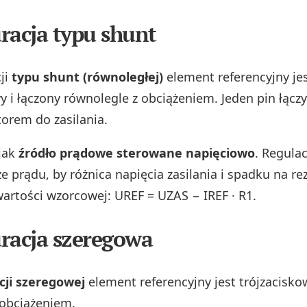
racja typu shunt
ji
typu shunt (równoległej)
element referencyjny je
 i łączony równolegle z obciążeniem. Jeden pin łączy
torem do zasilania.
 jak
źródło prądowe sterowane napięciowo
. Regula
 prądu, by różnica napięcia zasilania i spadku na re
wartości wzorcowej: UREF = UZAS − IREF · R1.
racja szeregowa
cji szeregowej
element referencyjny jest trójzacisko
obciążeniem.