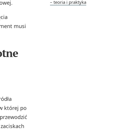
owej.
– teoria i praktyka
cia
lement musi
otne
ródła
w której po
przewodzić
 zaciskach