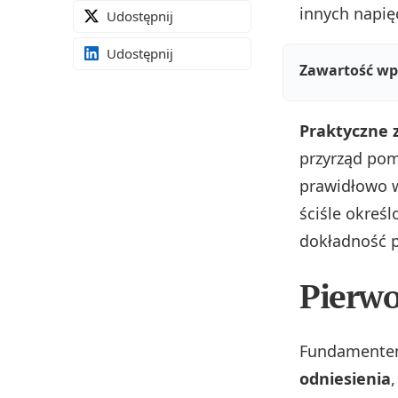
innych napię
Udostępnij
Udostępnij
Zawartość wp
Praktyczne 
przyrząd pom
prawidłowo w
ściśle określ
dokładność 
Pierwo
Fundamentem
odniesienia