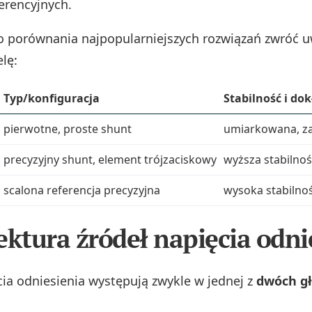
erencyjnych.
o porównania najpopularniejszych rozwiązań zwróć 
lę:
Typ/konfiguracja
Stabilność i do
pierwotne, proste shunt
umiarkowana, za
precyzyjny shunt, element trójzaciskowy
wyższa stabilno
scalona referencja precyzyjna
wysoka stabilność
ektura źródeł napięcia odni
cia odniesienia występują zwykle w jednej z
dwóch g
: