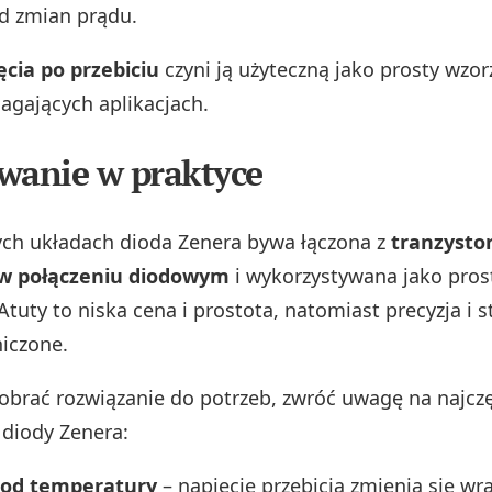
od zmian prądu.
ęcia po przebiciu
czyni ją użyteczną jako prosty wzor
gających aplikacjach.
wanie w praktyce
ch układach dioda Zenera bywa łączona z
tranzyst
w połączeniu diodowym
i wykorzystywana jako pros
Atuty to niska cena i prostota, natomiast precyzja i s
iczone.
dobrać rozwiązanie do potrzeb, zwróć uwagę na najcz
 diody Zenera:
 od temperatury
– napięcie przebicia zmienia się wra