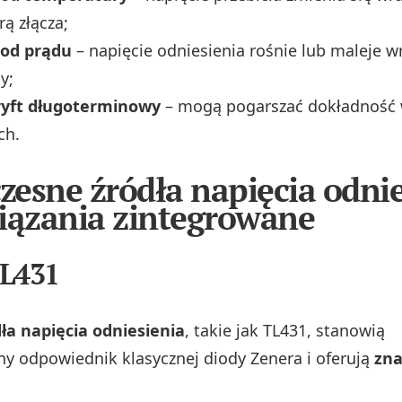
ą złącza;
 od prądu
– napięcie odniesienia rośnie lub maleje w
y;
ryft długoterminowy
– mogą pogarszać dokładność 
ch.
esne źródła napięcia odnie
iązania zintegrowane
TL431
ła napięcia odniesienia
, takie jak TL431, stanowią
 odpowiednik klasycznej diody Zenera i oferują
zna