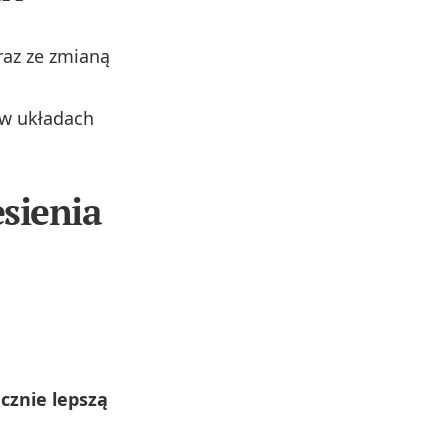
raz ze zmianą
w układach
sienia
cznie lepszą