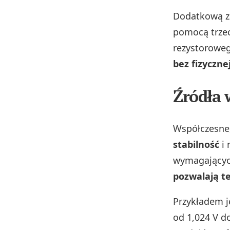
Dodatkową za
pomocą trzec
rezystorowe
bez fizyczn
Źródła 
Współczesne,
stabilność
i 
wymagającyc
pozwalają t
Przykładem 
od 1,024 V d