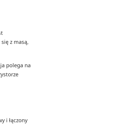
st
 się z masą,
cja polega na
zystorze
wy i łączony