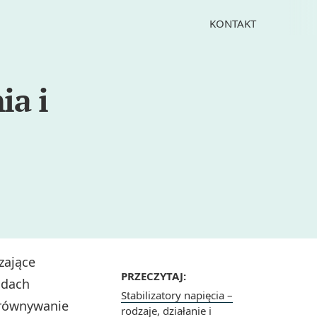
KONTAKT
ia i
zające
PRZECZYTAJ:
adach
Stabilizatory napięcia –
orównywanie
rodzaje, działanie i