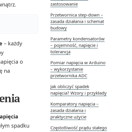
wnątrz.
zastosowanie
Przetwornica step-down –
zasada działania i schemat
budowy
Parametry kondensatorów
e
– każdy
– pojemność, napięcie i
tolerancja
by
apięcia o
Pomiar napięcia w Arduino
– wykorzystanie
ię na
przetwornika ADC
Jak obliczyć spadek
napięcia? Wzory i przykłady
enia
Komparatory napięcia –
zasada działania i
apięcia
praktyczne użycie
tałym spadku
Częstotliwość prądu stałego