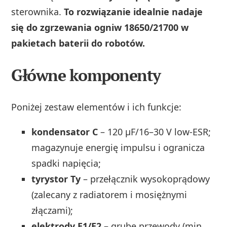
sterownika.
To rozwiązanie idealnie nadaje
się do zgrzewania ogniw 18650/21700 w
pakietach baterii do robotów.
Główne komponenty
Poniżej zestaw elementów i ich funkcje:
kondensator C
– 120 µF/16–30 V low-ESR;
magazynuje energię impulsu i ogranicza
spadki napięcia;
tyrystor Ty
– przełącznik wysokoprądowy
(zalecany z radiatorem i mosiężnymi
złączami);
elektrody E1/E2
– grube przewody (min.