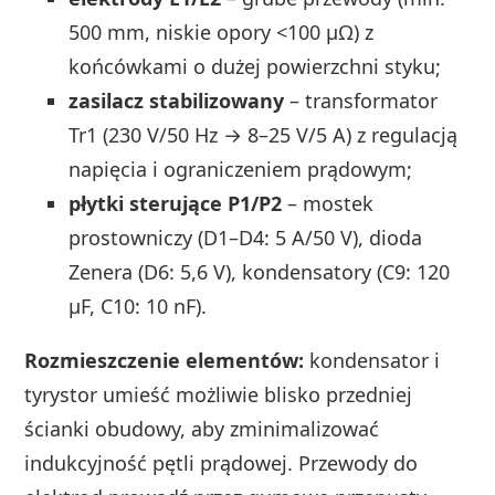
500 mm, niskie opory <100 µΩ) z
końcówkami o dużej powierzchni styku;
zasilacz stabilizowany
– transformator
Tr1 (230 V/50 Hz → 8–25 V/5 A) z regulacją
napięcia i ograniczeniem prądowym;
płytki sterujące P1/P2
– mostek
prostowniczy (D1–D4: 5 A/50 V), dioda
Zenera (D6: 5,6 V), kondensatory (C9: 120
µF, C10: 10 nF).
Rozmieszczenie elementów:
kondensator i
tyrystor umieść możliwie blisko przedniej
ścianki obudowy, aby zminimalizować
indukcyjność pętli prądowej. Przewody do