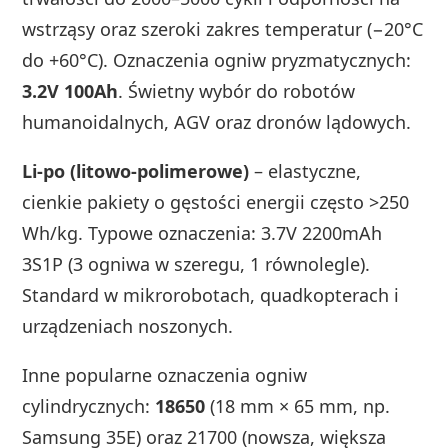
wstrząsy oraz szeroki zakres temperatur (−20°C
do +60°C). Oznaczenia ogniw pryzmatycznych:
3.2V 100Ah
. Świetny wybór do robotów
humanoidalnych, AGV oraz dronów lądowych.
Li-po (litowo-polimerowe)
– elastyczne,
cienkie pakiety o gęstości energii często >250
Wh/kg. Typowe oznaczenia: 3.7V 2200mAh
3S1P (3 ogniwa w szeregu, 1 równolegle).
Standard w mikrorobotach, quadkopterach i
urządzeniach noszonych.
Inne popularne oznaczenia ogniw
cylindrycznych:
18650
(18 mm × 65 mm, np.
Samsung 35E) oraz 21700 (nowsza, większa