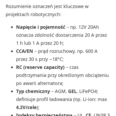
Rozumienie oznaczeń jest kluczowe w
projektach robotycznych:
Napięcie i pojemność
– np. 12V 20Ah
oznacza zdolność dostarczenia 20 A przez
1 h lub 1 A przez 20 h;
CCA/EN
– prąd rozruchowy, np. 600 A
przez 30 s przy −18°C;
RC (reserve capacity)
– czas
podtrzymania przy określonym obciążeniu
po awarii alternatora;
Typ chemiczny
– AGM,
GEL
, LiFePO4;
definiuje profil ładowania (np. Li-ion: max
4.2V/cele
);
Indeksy bezpieczeństwa
– UL,
CE
, UN38.3