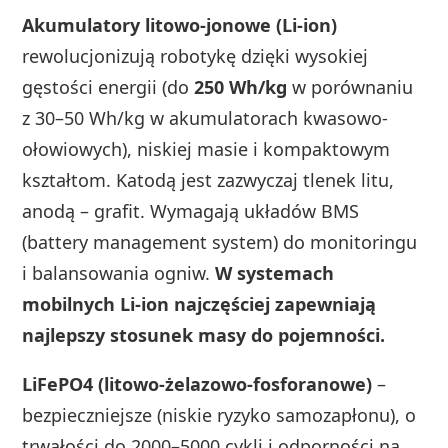
Akumulatory litowo-jonowe (Li-ion)
rewolucjonizują robotykę dzięki wysokiej
gęstości energii (do
250 Wh/kg
w porównaniu
z 30–50 Wh/kg w akumulatorach kwasowo-
ołowiowych), niskiej masie i kompaktowym
kształtom. Katodą jest zazwyczaj tlenek litu,
anodą – grafit. Wymagają układów BMS
(battery management system) do monitoringu
i balansowania ogniw.
W systemach
mobilnych Li-ion najczęściej zapewniają
najlepszy stosunek masy do pojemności.
LiFePO4 (litowo-żelazowo-fosforanowe)
–
bezpieczniejsze (niskie ryzyko samozapłonu), o
trwałości do 2000–5000 cykli i odporności na