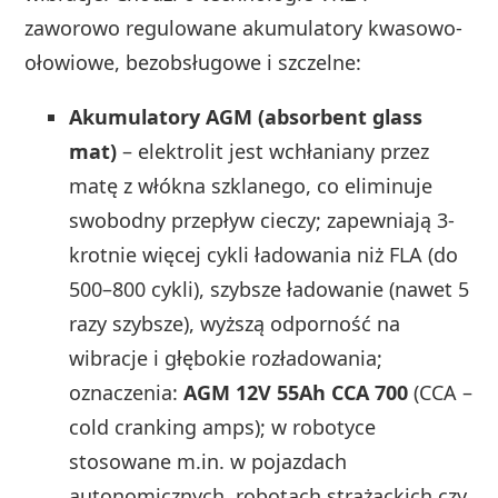
zaworowo regulowane akumulatory kwasowo-
ołowiowe, bezobsługowe i szczelne:
Akumulatory AGM (absorbent glass
mat)
– elektrolit jest wchłaniany przez
matę z włókna szklanego, co eliminuje
swobodny przepływ cieczy; zapewniają 3-
krotnie więcej cykli ładowania niż FLA (do
500–800 cykli), szybsze ładowanie (nawet 5
razy szybsze), wyższą odporność na
wibracje i głębokie rozładowania;
oznaczenia:
AGM 12V 55Ah CCA 700
(CCA –
cold cranking amps); w robotyce
stosowane m.in. w pojazdach
autonomicznych, robotach strażackich czy