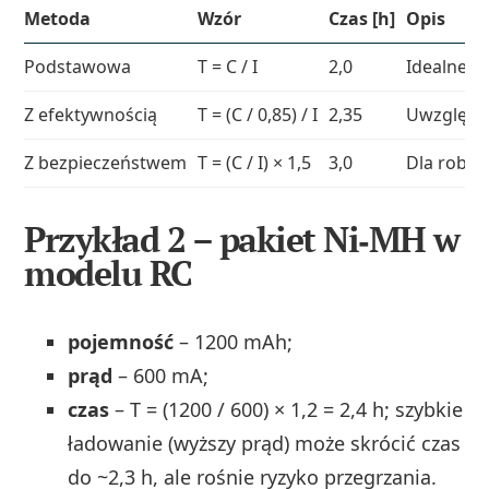
Metoda
Wzór
Czas [h]
Opis
Podstawowa
T = C / I
2,0
Idealne w
Z efektywnością
T = (C / 0,85) / I
2,35
Uwzględn
Z bezpieczeństwem
T = (C / I) × 1,5
3,0
Dla robo
Przykład 2 – pakiet Ni‑MH w
modelu RC
pojemność
– 1200 mAh;
prąd
– 600 mA;
czas
– T = (1200 / 600) × 1,2 = 2,4 h; szybkie
ładowanie (wyższy prąd) może skrócić czas
do ~2,3 h, ale rośnie ryzyko przegrzania.