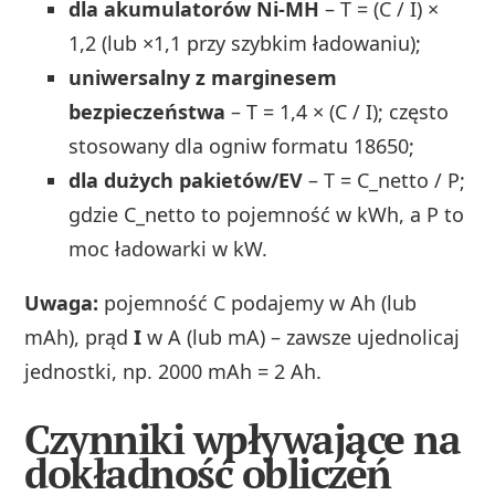
dla akumulatorów Ni‑MH
– T = (C / I) ×
1,2 (lub ×1,1 przy szybkim ładowaniu);
uniwersalny z marginesem
bezpieczeństwa
– T = 1,4 × (C / I); często
stosowany dla ogniw formatu 18650;
dla dużych pakietów/EV
– T = C_netto / P;
gdzie C_netto to pojemność w kWh, a P to
moc ładowarki w kW.
Uwaga:
pojemność C podajemy w Ah (lub
mAh), prąd
I
w A (lub mA) – zawsze ujednolicaj
jednostki, np. 2000 mAh = 2 Ah.
Czynniki wpływające na
dokładność obliczeń