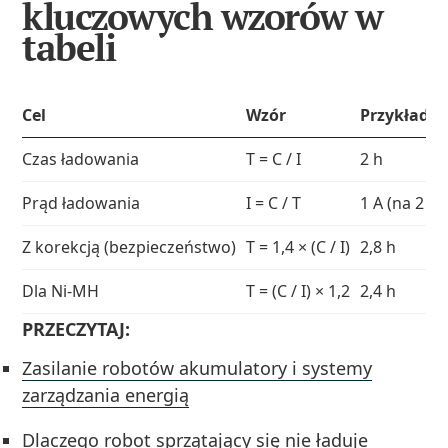
kluczowych wzorów w
tabeli
Cel
Wzór
Przykład (2
Czas ładowania
T = C / I
2 h
Prąd ładowania
I = C / T
1 A (na 2 h)
Z korekcją (bezpieczeństwo)
T = 1,4 × (C / I)
2,8 h
Dla Ni‑MH
T = (C / I) × 1,2
2,4 h
PRZECZYTAJ:
Zasilanie robotów akumulatory i systemy
zarządzania energią
Dlaczego robot sprzątający się nie ładuje