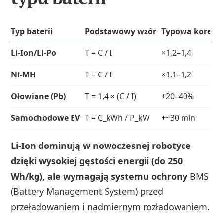
Typ baterii
Podstawowy wzór
Typowa korekt
Li‑Ion/Li‑Po
T = C / I
×1,2–1,4
Ni‑MH
T = C / I
×1,1–1,2
Ołowiane (Pb)
T = 1,4 × (C / I)
+20–40%
Samochodowe EV
T = C_kWh / P_kW
+~30 min
Li‑Ion dominują w nowoczesnej robotyce
dzięki wysokiej gęstości energii (do 250
Wh/kg), ale wymagają systemu ochrony
BMS
(Battery Management System) przed
przeładowaniem i nadmiernym rozładowaniem.