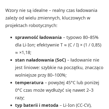
Wzory nie są idealne – realny czas ładowania
zależy od wielu zmiennych, kluczowych w
projektach robotycznych:
sprawność ładowania
– typowo 80–85%
dla Li‑Ion; efektywnie T ≈ (C / I) × (1 / 0,85)
≈ ×1,18;
stan naładowania (SoC)
– ładowanie nie
jest liniowe: szybkie na początku, znacząco
wolniejsze przy 80–100%;
temperatura
– powyżej 45°C lub poniżej
0°C czas może wydłużyć się nawet 2–3
razy;
typ baterii i metoda
– Li‑Ion (CC‑CV),