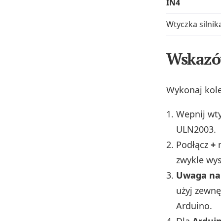
IN4
Wtyczka silnika
Wskazó
Wykonaj kole
Wepnij wty
ULN2003.
Podłącz
+
m
zwykle wys
Uwaga na 
użyj zewnę
Arduino.
Dla
Ardui