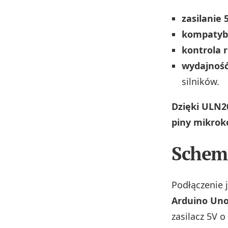
zasilanie 
kompatyb
kontrola 
wydajnoś
silników.
Dzięki ULN20
piny mikrok
Schema
Podłączenie 
Arduino Un
zasilacz 5V 