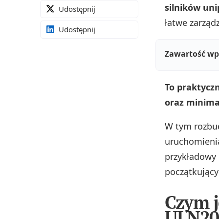
silników un
Udostępnij
łatwe zarząd
Udostępnij
Zawartość wp
To praktycz
oraz minima
W tym rozbu
uruchomienia
przykładowy 
początkujący
Czym j
ULN20