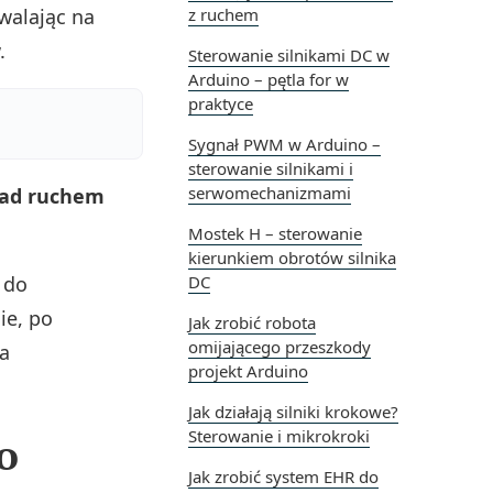
walając na
z ruchem
.
Sterowanie silnikami DC w
Arduino – pętla for w
praktyce
Sygnał PWM w Arduino –
sterowanie silnikami i
serwomechanizmami
 nad ruchem
Mostek H – sterowanie
kierunkiem obrotów silnika
 do
DC
ie, po
Jak zrobić robota
omijającego przeszkody
la
projekt Arduino
Jak działają silniki krokowe?
Sterowanie i mikrokroki
o
Jak zrobić system EHR do