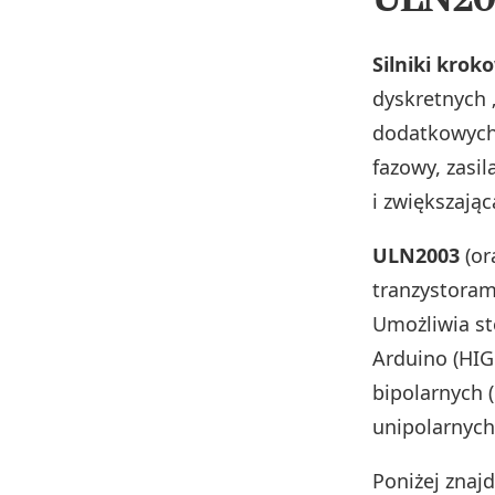
Silniki krok
dyskretnych 
dodatkowych 
fazowy, zasi
i zwiększają
ULN2003
(or
tranzystoram
Umożliwia st
Arduino (HIG
bipolarnych (
unipolarnych
Poniżej znaj