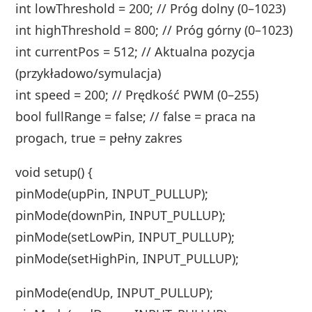
int lowThreshold = 200; // Próg dolny (0–1023)
int highThreshold = 800; // Próg górny (0–1023)
int currentPos = 512; // Aktualna pozycja
(przykładowo/symulacja)
int speed = 200; // Prędkość PWM (0–255)
bool fullRange = false; // false = praca na
progach, true = pełny zakres
void setup() {
pinMode(upPin, INPUT_PULLUP);
pinMode(downPin, INPUT_PULLUP);
pinMode(setLowPin, INPUT_PULLUP);
pinMode(setHighPin, INPUT_PULLUP);
pinMode(endUp, INPUT_PULLUP);