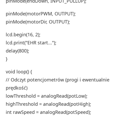
pinMode(endDown, INPUT_PULLUP);
pinMode(motorPWM, OUTPUT);
pinMode(motorDir, OUTPUT);
lcd.begin(16, 2);
lcd.print("EHR start...");
delay(800);
}
void loop() {
// Odczyt potencjometrów (progi i ewentualnie
prędkość)
lowThreshold = analogRead(potLow);
highThreshold = analogRead(potHigh);
int rawSpeed = analogRead(potSpeed);