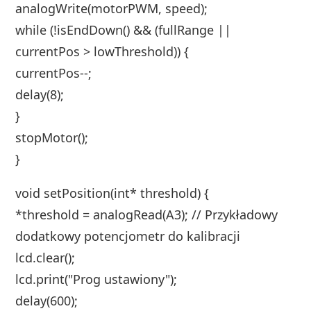
analogWrite(motorPWM, speed);
while (!isEndDown() && (fullRange ||
currentPos > lowThreshold)) {
currentPos--;
delay(8);
}
stopMotor();
}
void setPosition(int* threshold) {
*threshold = analogRead(A3); // Przykładowy
dodatkowy potencjometr do kalibracji
lcd.clear();
lcd.print("Prog ustawiony");
delay(600);