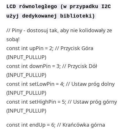
LCD równoległego (w przypadku I2C
użyj dedykowanej biblioteki)
// Piny - dostosuj tak, aby nie kolidowały ze
sobą!
const int upPin = 2; // Przycisk Góra
(INPUT_PULLUP)
const int downPin = 3; // Przycisk Dół
(INPUT_PULLUP)
const int setLowPin = 4; // Ustaw próg dolny
(INPUT_PULLUP)
const int setHighPin = 5; // Ustaw próg górny
(INPUT_PULLUP)
const int endUp = 6; // Krańcówka górna