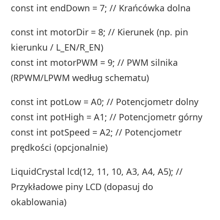
const int endDown = 7; // Krańcówka dolna
const int motorDir = 8; // Kierunek (np. pin
kierunku / L_EN/R_EN)
const int motorPWM = 9; // PWM silnika
(RPWM/LPWM według schematu)
const int potLow = A0; // Potencjometr dolny
const int potHigh = A1; // Potencjometr górny
const int potSpeed = A2; // Potencjometr
prędkości (opcjonalnie)
LiquidCrystal lcd(12, 11, 10, A3, A4, A5); //
Przykładowe piny LCD (dopasuj do
okablowania)