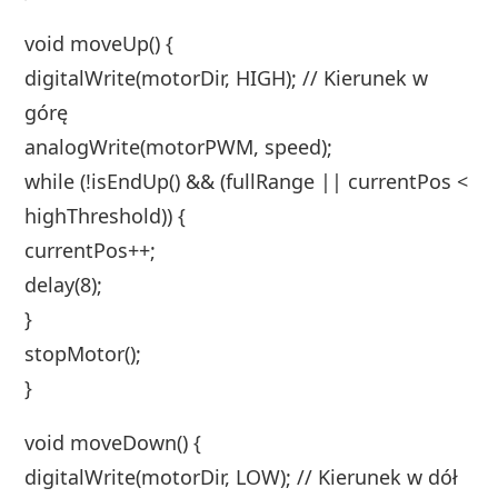
void moveUp() {
digitalWrite(motorDir, HIGH); // Kierunek w
górę
analogWrite(motorPWM, speed);
while (!isEndUp() && (fullRange || currentPos <
highThreshold)) {
currentPos++;
delay(8);
}
stopMotor();
}
void moveDown() {
digitalWrite(motorDir, LOW); // Kierunek w dół