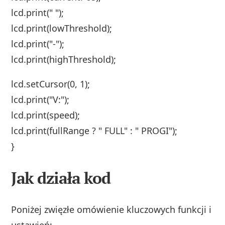
lcd.print(" ");
lcd.print(lowThreshold);
lcd.print("-");
lcd.print(highThreshold);
lcd.setCursor(0, 1);
lcd.print("V:");
lcd.print(speed);
lcd.print(fullRange ? " FULL" : " PROGI");
}
Jak działa kod
Poniżej zwięzłe omówienie kluczowych funkcji i
ustawień: