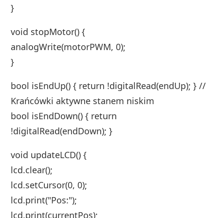
}
void stopMotor() {
analogWrite(motorPWM, 0);
}
bool isEndUp() { return !digitalRead(endUp); } //
Krańcówki aktywne stanem niskim
bool isEndDown() { return
!digitalRead(endDown); }
void updateLCD() {
lcd.clear();
lcd.setCursor(0, 0);
lcd.print("Pos:");
lcd.print(currentPos);