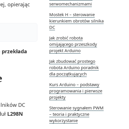
ej, opierając
serwomechanizmami
Mostek H – sterowanie
kierunkiem obrotów silnika
DC
Jak zrobić robota
omijającego przeszkody
projekt Arduino
o przekłada
Jak zbudować prostego
robota Arduino poradnik
dla początkujących
e
Kurs Arduino – podstawy
programowania i pierwsze
projekty
ilników DC
Sterowanie sygnałem PWM
duł
L298N
– teoria i praktyczne
wykorzystanie