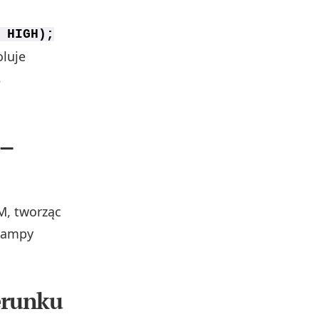
 HIGH);
oluje
5
–
M, tworząc
 rampy
erunku