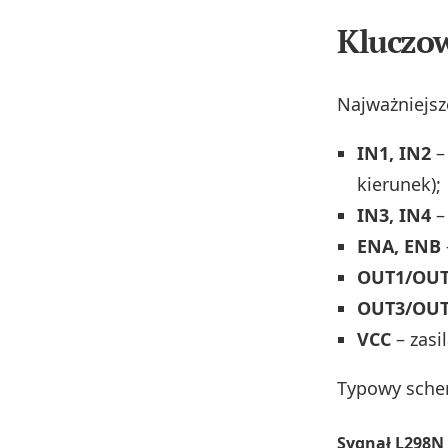
Kluczo
Najważniejsze
IN1, IN2
–
kierunek);
IN3, IN4
–
ENA, ENB
OUT1/OU
OUT3/OU
VCC
– zasil
Typowy sche
Sygnał L298N