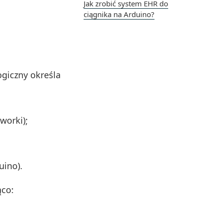
Jak zrobić system EHR do
ciągnika na Arduino?
ogiczny określa
worki);
uino).
ąco: