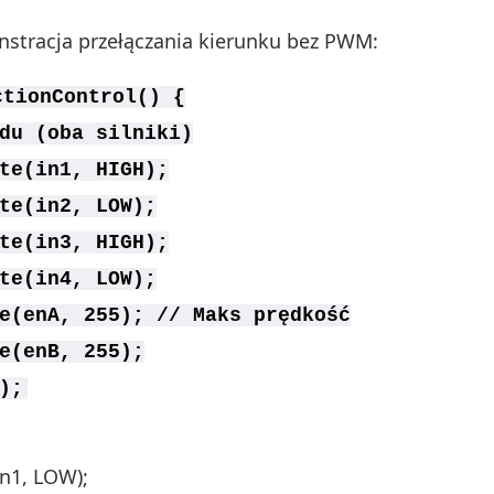
stracja przełączania kierunku bez PWM:
ctionControl() {
du (oba silniki)
te(in1, HIGH);
te(in2, LOW);
te(in3, HIGH);
te(in4, LOW);
e(enA, 255); // Maks prędkość
e(enB, 255);
);
in1, LOW);