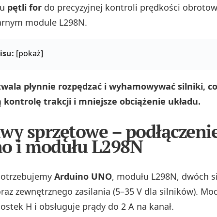
iu
pętli for
do precyzyjnej kontroli prędkości obrotow
larnym module L298N.
isu:
[pokaż]
zwala płynnie rozpędzać i wyhamowywać silniki, c
ą kontrolę trakcji i mniejsze obciążenie układu.
wy sprzętowe – podłączeni
o i modułu L298N
 potrzebujemy
Arduino UNO
, modułu L298N, dwóch s
oraz zewnętrznego zasilania (5–35 V dla silników). Mo
mostek H i obsługuje prądy do 2 A na kanał.