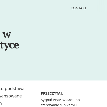
KONTAKT
C w
tyce
 to podstawa
PRZECZYTAJ:
awansowane
Sygnał PWM w Arduino –
m
sterowanie silnikami i