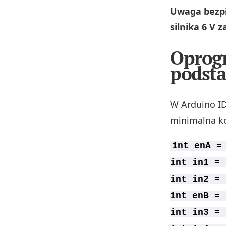
Uwaga bezpi
silnika 6 V z
Oprogr
podsta
W Arduino IDE
minimalna ko
int enA =
int in1 = 
int in2 = 
int enB = 
int in3 = 