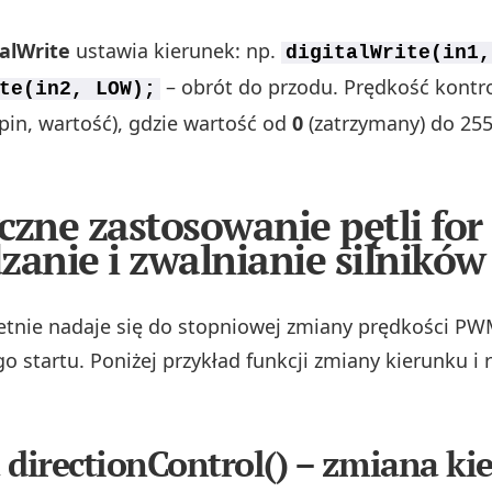
talWrite
ustawia kierunek: np.
digitalWrite(in1,
– obrót do przodu. Prędkość kontr
te(in2, LOW);
pin, wartość), gdzie wartość od
0
(zatrzymany) do 25
czne zastosowanie pętli
for
zanie i zwalnianie silników
tnie nadaje się do stopniowej zmiany prędkości PW
o startu. Poniżej przykład funkcji zmiany kierunku i
 directionControl() – zmiana ki