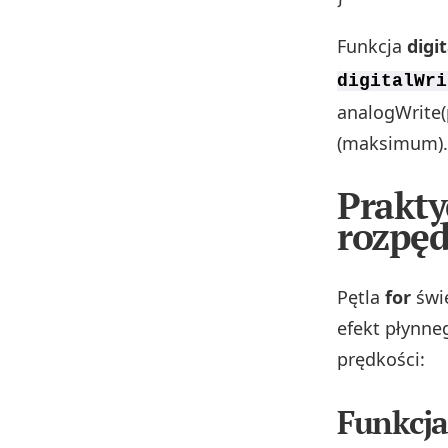
Funkcja
digi
digitalWri
analogWrite(
(maksimum).
Prakty
rozpęd
Pętla
for
świe
efekt płynneg
prędkości:
Funkcja