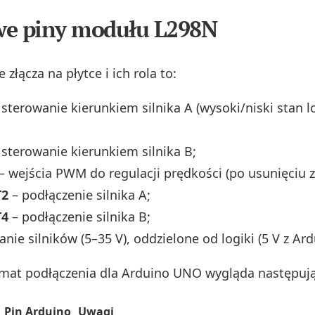
we piny modułu L298N
 złącza na płytce i ich rola to:
 sterowanie kierunkiem silnika A (wysoki/niski stan l
 sterowanie kierunkiem silnika B;
– wejścia PWM do regulacji prędkości (po usunięciu z
T2
– podłączenie silnika A;
T4
– podłączenie silnika B;
anie silników (5–35 V), oddzielone od logiki (5 V z Ard
mat podłączenia dla Arduino UNO wygląda następuj
Pin Arduino
Uwagi