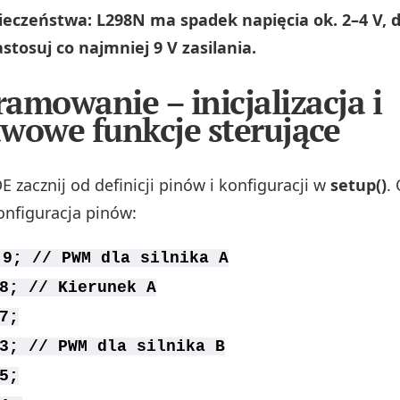
eczeństwa: L298N ma spadek napięcia ok. 2–4 V, d
astosuj co najmniej 9 V zasilania.
amowanie – inicjalizacja i
wowe funkcje sterujące
 zacznij od definicji pinów i konfiguracji w
setup()
.
nfiguracja pinów:
 9; // PWM dla silnika A
8; // Kierunek A
7;
3; // PWM dla silnika B
5;