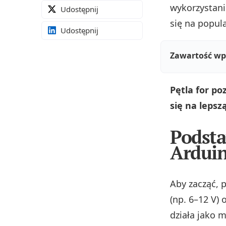
wykorzystan
Udostępnij
się na popu
Udostępnij
Zawartość wp
Pętla for po
się na lepsz
Podsta
Arduin
Aby zacząć,
(np. 6–12 V) 
działa jako 