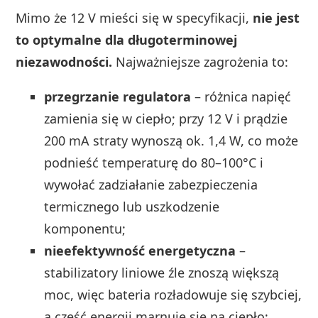
Mimo że 12 V mieści się w specyfikacji,
nie jest
to optymalne dla długoterminowej
niezawodności.
Najważniejsze zagrożenia to:
przegrzanie regulatora
– różnica napięć
zamienia się w ciepło; przy 12 V i prądzie
200 mA straty wynoszą ok. 1,4 W, co może
podnieść temperaturę do 80–100°C i
wywołać zadziałanie zabezpieczenia
termicznego lub uszkodzenie
komponentu;
nieefektywność energetyczna
–
stabilizatory liniowe źle znoszą większą
moc, więc bateria rozładowuje się szybciej,
a część energii marnuje się na ciepło;