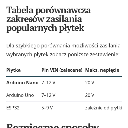
Tabela porównawcza
zakresów zasilania
popularnych płytek
Dla szybkiego porównania możliwości zasilania
wybranych płytek zobacz poniższe zestawienie:
Płytka
Pin VIN (zalecane)
Maks. napięcie
U
Arduino Nano
7–12 V
20 V
b
Arduino Uno
7–12 V
20 V
p
ESP32
5–9 V
zależnie od płytki
1
Bezpieczne sposoby