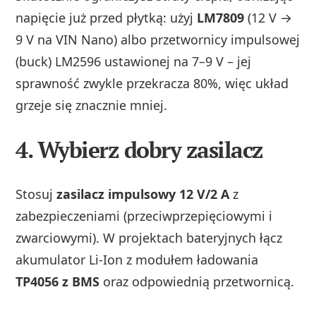
napięcie już przed płytką: użyj
LM7809
(12 V →
9 V na VIN Nano) albo przetwornicy impulsowej
(buck) LM2596 ustawionej na 7–9 V – jej
sprawność zwykle przekracza 80%, więc układ
grzeje się znacznie mniej.
4.
Wybierz dobry zasilacz
Stosuj
zasilacz impulsowy 12 V/2 A
z
zabezpieczeniami (przeciwprzepięciowymi i
zwarciowymi). W projektach bateryjnych łącz
akumulator Li‑Ion z modułem ładowania
TP4056 z BMS
oraz odpowiednią przetwornicą.