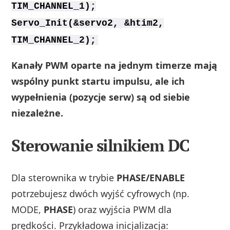
TIM_CHANNEL_1);
Servo_Init(&servo2, &htim2,
TIM_CHANNEL_2);
Kanały PWM oparte na jednym timerze mają
wspólny punkt startu impulsu, ale ich
wypełnienia (pozycje serw) są od siebie
niezależne.
Sterowanie silnikiem DC
Dla sterownika w trybie
PHASE/ENABLE
potrzebujesz dwóch wyjść cyfrowych (np.
MODE,
PHASE
) oraz wyjścia PWM dla
prędkości. Przykładowa inicjalizacja: