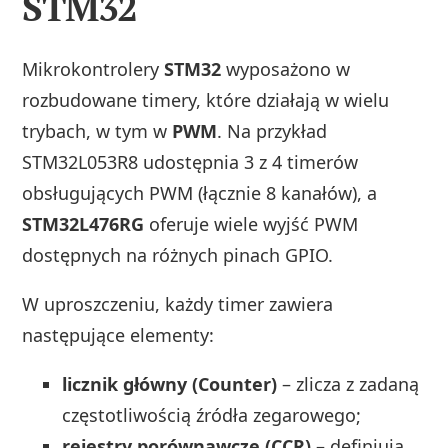
STM32
Mikrokontrolery
STM32
wyposażono w
rozbudowane timery, które działają w wielu
trybach, w tym w
PWM
. Na przykład
STM32L053R8 udostępnia 3 z 4 timerów
obsługujących PWM (łącznie 8 kanałów), a
STM32L476RG
oferuje wiele wyjść PWM
dostępnych na różnych pinach GPIO.
W uproszczeniu, każdy timer zawiera
następujące elementy:
licznik główny (Counter)
– zlicza z zadaną
częstotliwością źródła zegarowego;
rejestry porównawcze (CCR)
– definiują