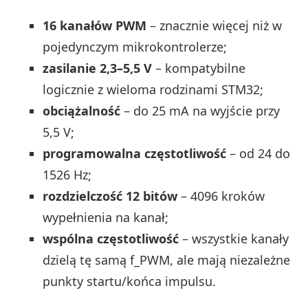
16 kanałów PWM
– znacznie więcej niż w
pojedynczym mikrokontrolerze;
zasilanie 2,3–5,5 V
– kompatybilne
logicznie z wieloma rodzinami STM32;
obciążalność
– do 25 mA na wyjście przy
5,5 V;
programowalna częstotliwość
– od 24 do
1526 Hz;
rozdzielczość 12 bitów
– 4096 kroków
wypełnienia na kanał;
wspólna częstotliwość
– wszystkie kanały
dzielą tę samą f_PWM, ale mają niezależne
punkty startu/końca impulsu.