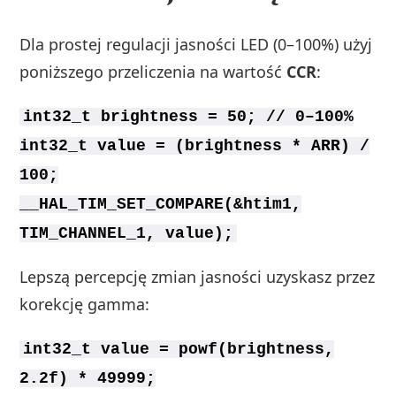
Dla prostej regulacji jasności LED (0–100%) użyj
poniższego przeliczenia na wartość
CCR
:
int32_t brightness = 50; // 0–100%
int32_t value = (brightness * ARR) /
100;
__HAL_TIM_SET_COMPARE(&htim1,
TIM_CHANNEL_1, value);
Lepszą percepcję zmian jasności uzyskasz przez
korekcję gamma:
int32_t value = powf(brightness,
2.2f) * 49999;