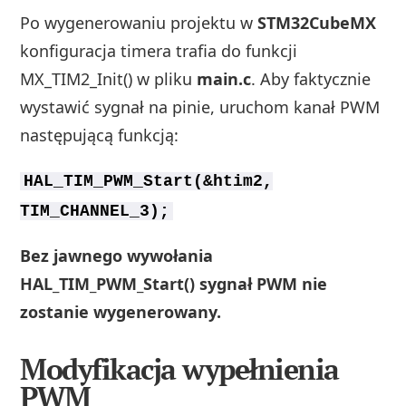
Po wygenerowaniu projektu w
STM32CubeMX
konfiguracja timera trafia do funkcji
MX_TIM2_Init() w pliku
main.c
. Aby faktycznie
wystawić sygnał na pinie, uruchom kanał PWM
następującą funkcją:
HAL_TIM_PWM_Start(&htim2,
TIM_CHANNEL_3);
Bez jawnego wywołania
HAL_TIM_PWM_Start() sygnał PWM nie
zostanie wygenerowany.
Modyfikacja wypełnienia
PWM