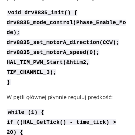
void drv8835_init() {
drv8835_mode_control(Phase_Enable_Mo
de);
drv8835_set_motorA_direction(CCW);
drv8835_set_motorA_speed(0);
HAL_TIM_PWM_Start(&htim2,
TIM_CHANNEL_3);
}
W pętli głównej płynnie reguluj prędkość:
while (1) {
if ((HAL_GetTick() - time_tick) >
20) {