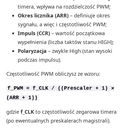
timera, wpływa na rozdzielczość PWM;
Okres licznika (ARR)
– definiuje okres
sygnału, a więc i częstotliwość PWM;
Impuls (CCR)
– wartość początkowa
wypełnienia (liczba taktów stanu HIGH);
Polaryzacja
– zwykle High (stan wysoki
podczas impulsu).
Częstotliwość PWM obliczysz ze wzoru:
f_PWM = f_CLK / ((Prescaler + 1) ×
(ARR + 1))
gdzie
f_CLK
to częstotliwość zegarowa timera
(po ewentualnych preskalerach magistrali).