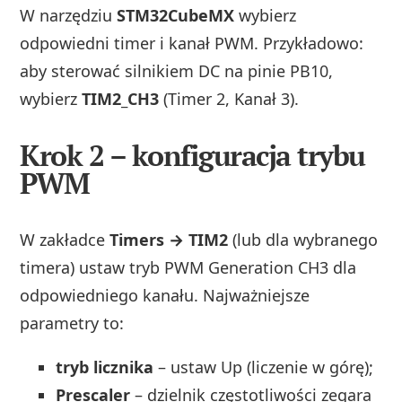
W narzędziu
STM32CubeMX
wybierz
odpowiedni timer i kanał PWM. Przykładowo:
aby sterować silnikiem DC na pinie PB10,
wybierz
TIM2_CH3
(Timer 2, Kanał 3).
Krok 2 – konfiguracja trybu
PWM
W zakładce
Timers → TIM2
(lub dla wybranego
timera) ustaw tryb PWM Generation CH3 dla
odpowiedniego kanału. Najważniejsze
parametry to:
tryb licznika
– ustaw Up (liczenie w górę);
Prescaler
– dzielnik częstotliwości zegara