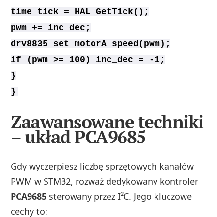
time_tick = HAL_GetTick();
pwm += inc_dec;
drv8835_set_motorA_speed(pwm);
if (pwm >= 100) inc_dec = -1;
}
}
Zaawansowane techniki
– układ PCA9685
Gdy wyczerpiesz liczbę sprzętowych kanałów
PWM w STM32, rozważ dedykowany kontroler
PCA9685
sterowany przez I²C. Jego kluczowe
cechy to: