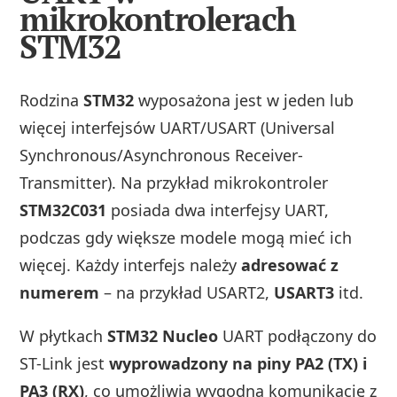
mikrokontrolerach
STM32
Rodzina
STM32
wyposażona jest w jeden lub
więcej interfejsów UART/USART (Universal
Synchronous/Asynchronous Receiver-
Transmitter). Na przykład mikrokontroler
STM32C031
posiada dwa interfejsy UART,
podczas gdy większe modele mogą mieć ich
więcej. Każdy interfejs należy
adresować z
numerem
– na przykład USART2,
USART3
itd.
W płytkach
STM32 Nucleo
UART podłączony do
ST-Link jest
wyprowadzony na piny PA2 (TX) i
PA3 (RX)
, co umożliwia wygodną komunikację z