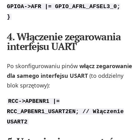
GPIOA->AFR |= GPIO_AFRL_AFSEL3_0;
}
4. Włączenie zegarowania
interfejsu UART
Po skonfigurowaniu pinów
włącz zegarowanie
dla samego interfejsu USART
(to oddzielny
blok sprzętowy):
RCC->APBENR1 |=
RCC_APBENR1_USART2EN; // Włączenie
USART2