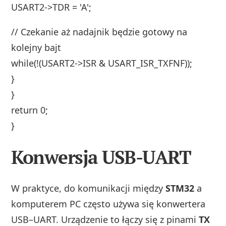
USART2->TDR = 'A';
// Czekanie aż nadajnik będzie gotowy na
kolejny bajt
while(!(USART2->ISR & USART_ISR_TXFNF));
}
}
return 0;
}
Konwersja USB-UART
W praktyce, do komunikacji między
STM32
a
komputerem PC często używa się konwertera
USB–UART. Urządzenie to łączy się z pinami
TX