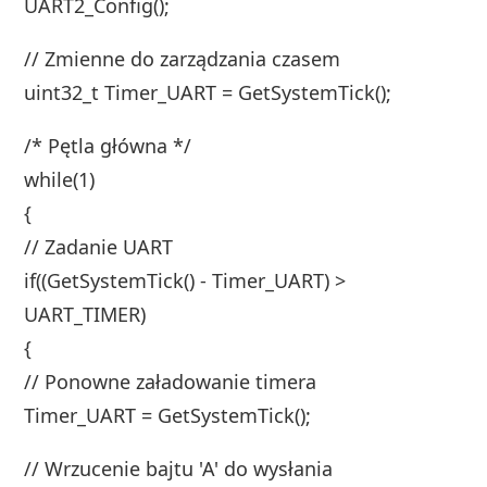
UART2_Config();
// Zmienne do zarządzania czasem
uint32_t Timer_UART = GetSystemTick();
/* Pętla główna */
while(1)
{
// Zadanie UART
if((GetSystemTick() - Timer_UART) >
UART_TIMER)
{
// Ponowne załadowanie timera
Timer_UART = GetSystemTick();
// Wrzucenie bajtu 'A' do wysłania