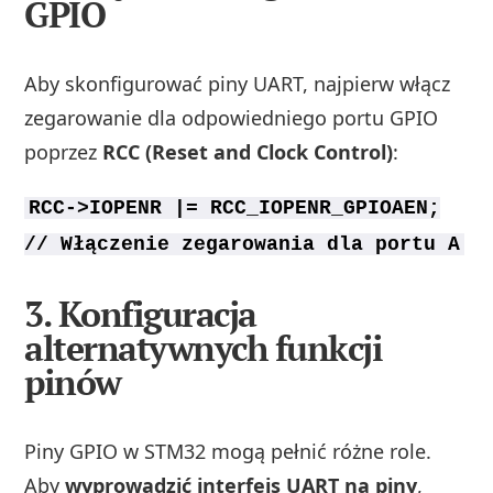
GPIO
Aby skonfigurować piny UART, najpierw włącz
zegarowanie dla odpowiedniego portu GPIO
poprzez
RCC (Reset and Clock Control)
:
RCC->IOPENR |= RCC_IOPENR_GPIOAEN;
// Włączenie zegarowania dla portu A
3. Konfiguracja
alternatywnych funkcji
pinów
Piny GPIO w STM32 mogą pełnić różne role.
Aby
wyprowadzić interfejs UART na piny
,