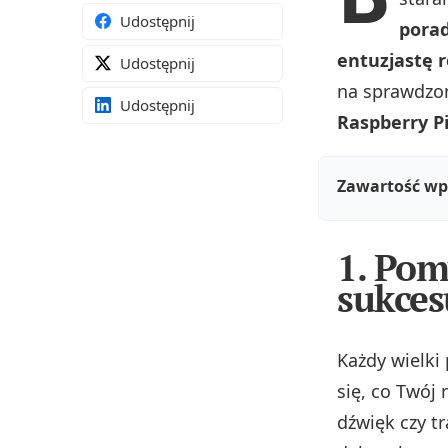
Udostępnij
porad
entuzjastę r
Udostępnij
na sprawdzon
Udostępnij
Raspberry P
Zawartość wp
1. Pom
sukces
Każdy wielki
się, co Twój 
dźwięk czy t