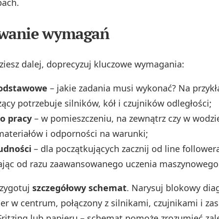
pach.
owanie wymagań
ziesz dalej, doprecyzuj kluczowe wymagania:
podstawowe
– jakie zadania musi wykonać? Na przykł
żący potrzebuje silników, kół i czujników odległości;
o pracy
– w pomieszczeniu, na zewnątrz czy w wodzi
ateriałów i odporności na warunki;
udności
– dla początkujących zacznij od line followe
kając od razu zaawansowanego uczenia maszynowego
rzygotuj
szczegółowy schemat
. Narysuj blokowy dia
r w centrum, połączony z silnikami, czujnikami i zas
 Fritzing lub papieru – schemat pomoże zrozumieć zale