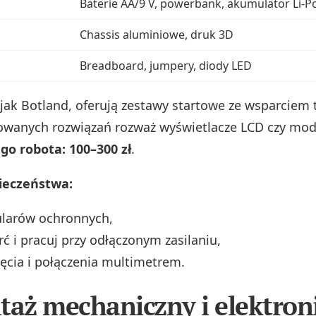
Baterie AA/9 V, powerbank, akumulator Li‑P
Chassis aluminiowe, druk 3D
Breadboard, jumpery, diody LED
e jak Botland, oferują zestawy startowe ze wsparciem
wanych rozwiązań rozważ wyświetlacze LCD czy modu
go robota: 100–300 zł
.
ieczeństwa:
ularów ochronnych,
rć i pracuj przy odłączonym zasilaniu,
ięcia i połączenia multimetrem.
taż mechaniczny i elektron