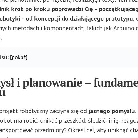
nik krok po kroku poprowadzi Cię – początkujące
obotyki – od koncepcji do działającego prototypu
, 
ych metodach i komponentach, takich jak Arduino 
i
.
isu:
[pokaż]
ysł i planowanie – fundam
u
 projekt robotyczny zaczyna się od
jasnego pomysłu
.
robot ma robić: unikać przeszkód, śledzić linię, reag
ransportować przedmioty? Określ cel, aby uniknąć c