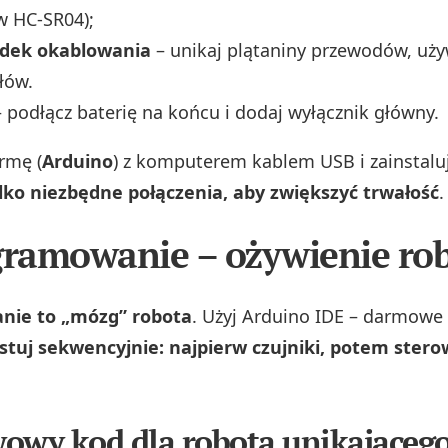
w HC-SR04);
dek okablowania
– unikaj plątaniny przewodów, uży
łów.
 podłącz baterię na końcu i dodaj wyłącznik główny.
rmę (
Arduino
) z komputerem kablem USB i zainstalu
ylko niezbędne połączenia, aby zwiększyć trwałość
.
gramowanie – ożywienie ro
nie to „mózg” robota
. Użyj Arduino IDE – darmowe
stuj sekwencyjnie: najpierw czujniki, potem ster
owy kod dla robota unikająceg