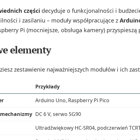
iednich części
decyduje o funkcjonalności i budżeci
lności i zasilaniu – moduły współpracujące z
Arduin
spberry Pi (mocniejsze, obsługa kamery) przyspieszą 
we elementy
dziesz zestawienie najważniejszych modułów i ich za
Przykłady
er
Arduino Uno, Raspberry Pi Pico
rwomechanizmy
DC 6 V, serwo SG90
Ultradźwiękowy HC-SR04, podczerwień TCR