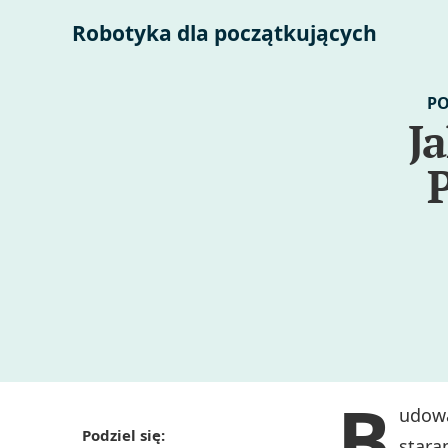
Robotyka dla początkujących
PO
J
B
udowa
Podziel się:
stara