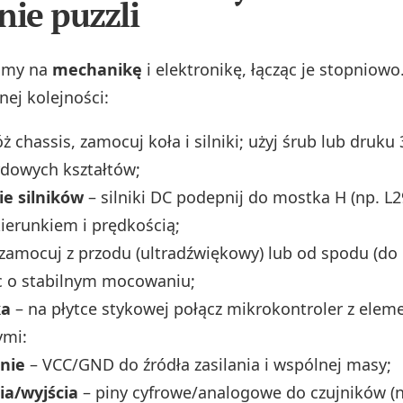
nie puzzli
limy na
mechanikę
i elektronikę, łącząc je stopniowo
nej kolejności:
óż chassis, zamocuj koła i silniki; użyj śrub lub druku
rdowych kształtów;
ie silników
– silniki DC podepnij do mostka H (np. L2
ierunkiem i prędkością;
zamocuj z przodu (ultradźwiękowy) lub od spodu (do li
c o stabilnym mocowaniu;
ka
– na płytce stykowej połącz mikrokontroler z elem
ymi:
anie
– VCC/GND do źródła zasilania i wspólnej masy;
ia/wyjścia
– piny cyfrowe/analogowe do czujników (n