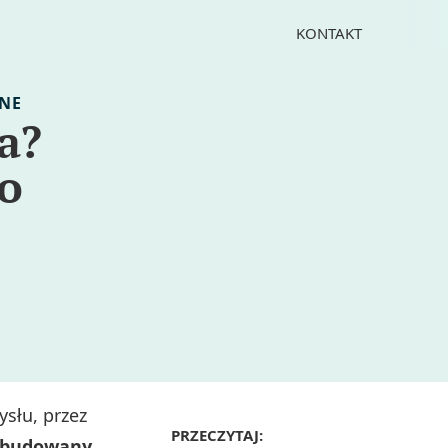
KONTAKT
JNE
a?
o
słu, przez
PRZECZYTAJ:
zbudowany