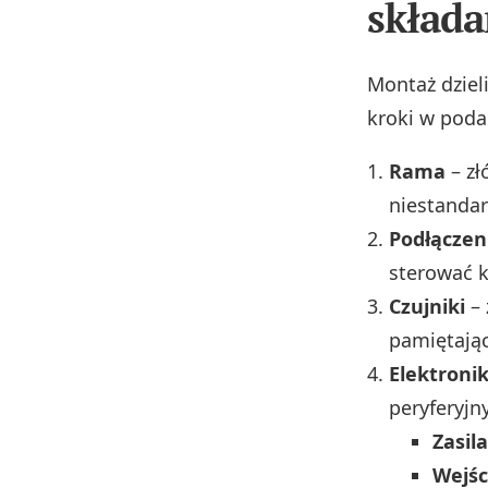
składa
Montaż dzie
kroki w poda
Rama
– zł
niestanda
Podłączen
sterować k
Czujniki
– 
pamiętają
Elektroni
peryferyjn
Zasil
Wejśc