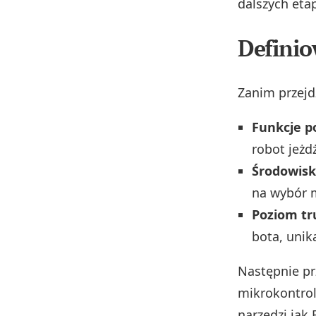
dalszych eta
Defini
Zanim przejd
Funkcje 
robot jeżd
Środowisk
na wybór m
Poziom tr
bota, uni
Następnie p
mikrokontrole
narzędzi jak