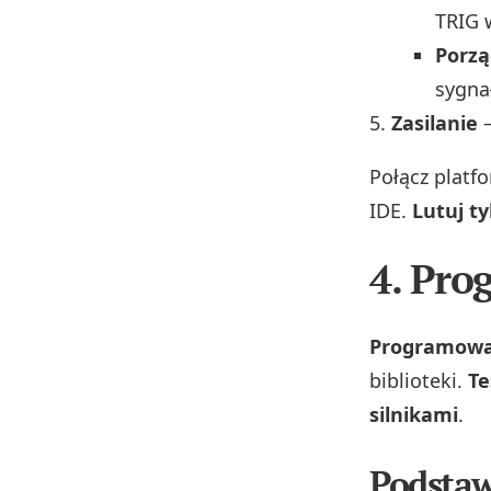
TRIG 
Porzą
sygna
Zasilanie
–
Połącz platfo
IDE.
Lutuj t
4. Pro
Programowa
biblioteki.
Te
silnikami
.
Podstaw