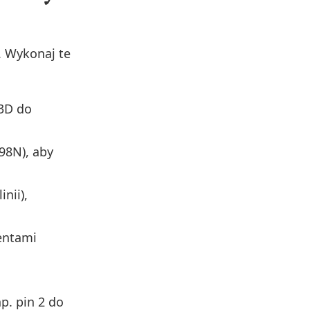
. Wykonaj te
 3D do
98N), aby
nii),
entami
p. pin 2 do