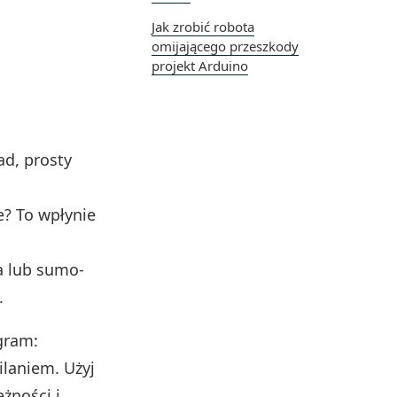
Jak zrobić robota
omijającego przeszkody
projekt Arduino
ad, prosty
e? To wpłynie
ra lub sumo-
.
gram:
ilaniem. Użyj
żności i