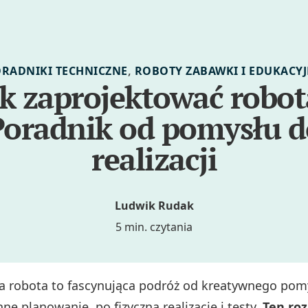
,
RADNIKI TECHNICZNE
ROBOTY ZABAWKI I EDUKACY
ak zaprojektować robot
Poradnik od pomysłu d
realizacji
Ludwik Rudak
5 min. czytania
 robota to fascynująca podróż od kreatywnego pomy
nne planowanie, po fizyczną realizację i testy.
Ten ro