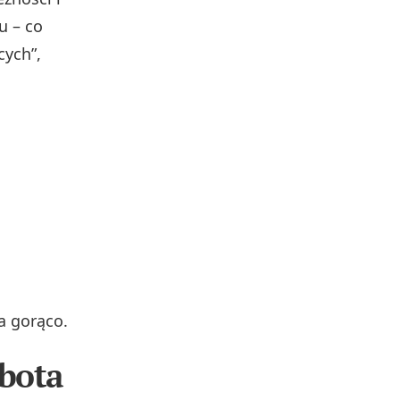
u – co
cych”,
a gorąco.
bota