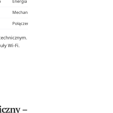
o
Energia
Dopasuj prąd do silników
Mechanika
Lekkie, stabilne
Połączenia, sygnalizacja
Gotowe moduły ułatwiają 
 technicznym.
ły Wi‑Fi.
iczny –