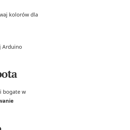
waj kolorów dla
j Arduino
bota
 i bogate w
owanie
o