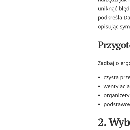
uniknąć błęd
podkreśla Da
opisując sym
Przygot
Zadbaj o erg
czysta prz
wentylacja
organizery
podstawowe
2. Wyb