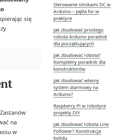
Sterowanie silnikami DC w
go
Arduino – pętla for w
opierając się
praktyce
czy
Jak zbudować prostego
robota Arduino poradnik
dla początkujących
Jak zbudować robota?
Kompletny poradnik dla
konstruktorów
ent
Jak zbudować własny
system alarmowy na
Arduino?
Raspberry Pi w robotyce
 Zastanów
projekty DIY
ować na
Jak zbudować robota Line
Follower? Konstrukcja
haosu w
bolidu