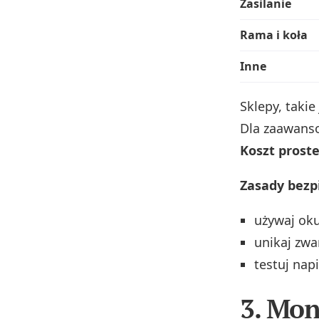
Zasilanie
Rama i koła
Inne
Sklepy, taki
Dla zaawanso
Koszt proste
Zasady bezp
używaj ok
unikaj zwa
testuj nap
3. Mon