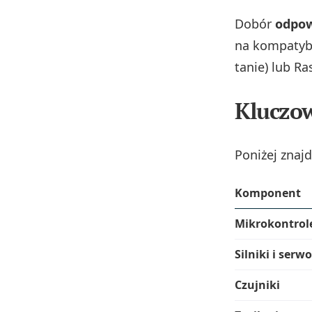
Dobór
odpow
na kompatybi
tanie) lub Ra
Kluczo
Poniżej znaj
Komponent
Mikrokontrol
Silniki i se
Czujniki