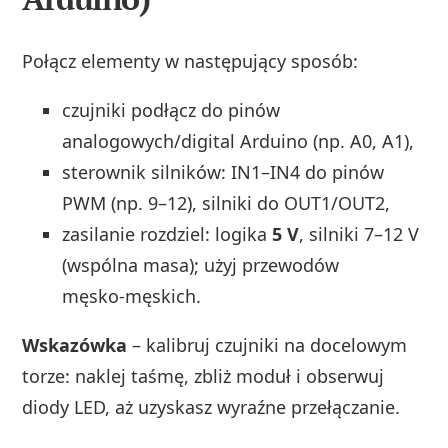
Połącz elementy w następujący sposób:
czujniki podłącz do pinów
analogowych/digital Arduino (np. A0, A1),
sterownik silników: IN1–IN4 do pinów
PWM (np. 9–12), silniki do OUT1/OUT2,
zasilanie rozdziel: logika
5 V
, silniki 7–12 V
(wspólna masa); użyj przewodów
męsko‑męskich.
Wskazówka
– kalibruj czujniki na docelowym
torze: naklej taśmę, zbliż moduł i obserwuj
diody LED, aż uzyskasz wyraźne przełączanie.