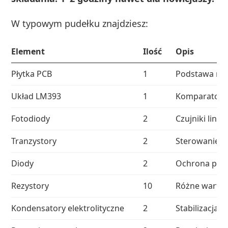
W typowym pudełku znajdziesz:
Element
Ilość
Opis
Płytka PCB
1
Podstawa m
Układ LM393
1
Komparator d
Fotodiody
2
Czujniki linii
Tranzystory
2
Sterowanie si
Diody
2
Ochrona prze
Rezystory
10
Różne warto
Kondensatory elektrolityczne
2
Stabilizacja n