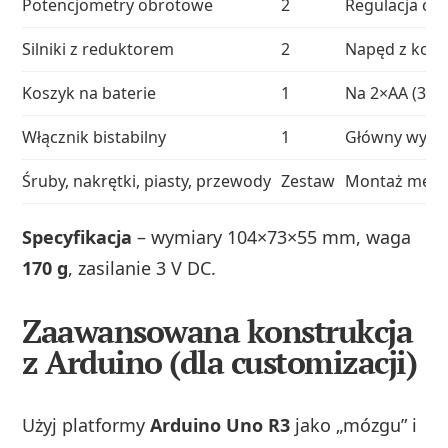
Potencjometry obrotowe
2
Regulacja czu
Silniki z reduktorem
2
Napęd z koł
Koszyk na baterie
1
Na 2×AA (3 V 
Włącznik bistabilny
1
Główny wyłącz
Śruby, nakrętki, piasty, przewody
Zestaw
Montaż mech
Specyfikacja
– wymiary 104×73×55 mm, waga
170 g
, zasilanie 3 V DC.
Zaawansowana konstrukcja
z Arduino (dla customizacji)
Użyj platformy
Arduino Uno R3
jako „mózgu” i