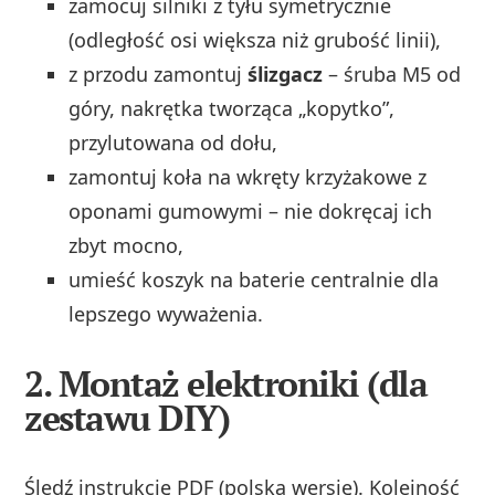
zamocuj silniki z tyłu symetrycznie
(odległość osi większa niż grubość linii),
z przodu zamontuj
ślizgacz
– śruba M5 od
góry, nakrętka tworząca „kopytko”,
przylutowana od dołu,
zamontuj koła na wkręty krzyżakowe z
oponami gumowymi – nie dokręcaj ich
zbyt mocno,
umieść koszyk na baterie centralnie dla
lepszego wyważenia.
2. Montaż elektroniki (dla
zestawu DIY)
Śledź instrukcję PDF (polską wersję). Kolejność