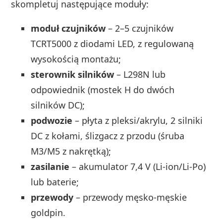
skompletuj następujące moduły:
moduł czujników
– 2–5 czujników
TCRT5000 z diodami LED, z regulowaną
wysokością montażu;
sterownik silników
– L298N lub
odpowiednik (mostek H do dwóch
silników DC);
podwozie
– płyta z pleksi/akrylu, 2 silniki
DC z kołami, ślizgacz z przodu (śruba
M3/M5 z nakrętką);
zasilanie
– akumulator 7,4 V (Li‑ion/Li‑Po)
lub baterie;
przewody
– przewody męsko‑męskie
goldpin.