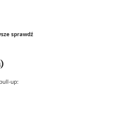
wsze sprawdź
)
pull-up: