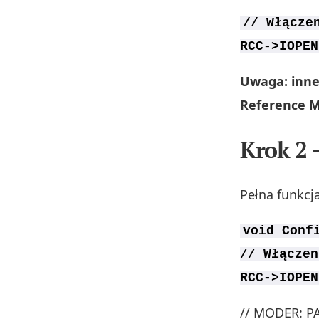
// Włącze
RCC->IOPEN
Uwaga: inne
Reference M
Krok 2 
Pełna funkcj
void Conf
// Włączen
RCC->IOPEN
// MODER: PA