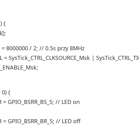
) {
();
= 8000000 / 2; // 0.5s przy 8MHz
RL = SysTick_CTRL_CLKSOURCE_Msk | SysTick_CTRL_T
L_ENABLE_Msk;
 0) {
 = GPIO_BSRR_BS_5; // LED on
= GPIO_BSRR_BR_5; // LED off