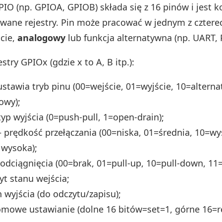
PIO (np. GPIOA, GPIOB) składa się z 16 pinów i jest 
wane rejestry. Pin może pracować w jednym z cztere
ście,
analogowy
lub funkcja alternatywna (np. UART,
stry GPIOx (gdzie x to A, B itp.):
ustawia tryb pinu (00=wejście, 01=wyjście, 10=altern
owy);
typ wyjścia (0=push-pull, 1=open-drain);
 prędkość przełączania (00=niska, 01=średnia, 10=wy
 wysoka);
odciągnięcia (00=brak, 01=pull-up, 10=pull-down, 1
yt stanu wejścia;
 wyjścia (do odczytu/zapisu);
mowe ustawianie (dolne 16 bitów=set=1, górne 16=r