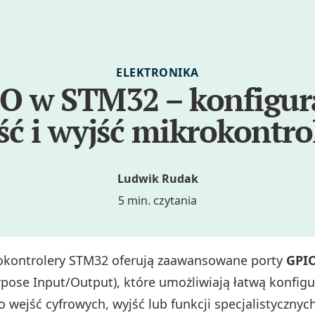
ELEKTRONIKA
O w STM32 – konfigur
ść i wyjść mikrokontro
Ludwik Rudak
5 min. czytania
okontrolery STM32 oferują zaawansowane porty
GPI
pose Input/Output), które umożliwiają łatwą konfig
o wejść cyfrowych, wyjść lub funkcji specjalistycznych