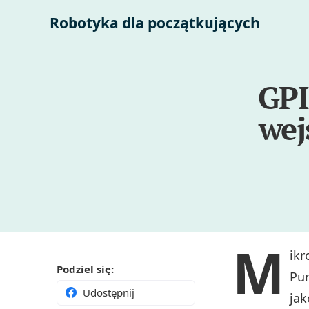
Robotyka dla początkujących
GPI
wej
M
ikr
Podziel się:
Pur
Udostępnij
jak