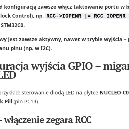
d konfiguracją zawsze włącz taktowanie portu w 
lock Control), np.
RCC->IOPENR |= RCC_IOPENR_
 STM32C0.
wy jest zawsze aktywny, nawet w trybie wyjścia –
anu pinu (np. w I2C).
uracja wyjścia GPIO – miga
LED
przykład: sterowanie diodą LED na płytce
NUCLEO-C0
k Pill
(pin PC13).
– włączenie zegara RCC