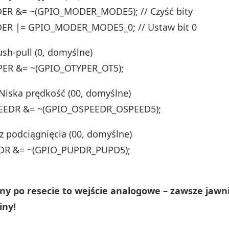
R &= ~(GPIO_MODER_MODE5); // Czyść bity
R |= GPIO_MODER_MODE5_0; // Ustaw bit 0
ush-pull (0, domyślne)
ER &= ~(GPIO_OTYPER_OT5);
Niska prędkość (00, domyślne)
EEDR &= ~(GPIO_OSPEEDR_OSPEED5);
z podciągnięcia (00, domyślne)
DR &= ~(GPIO_PUPDR_PUPD5);
ny po resecie to wejście analogowe – zawsze jawn
iny!