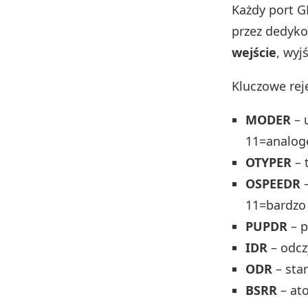
Każdy port G
przez dedyko
wejście
, wyj
Kluczowe reje
MODER
– 
11=analog
OTYPER
– 
OSPEEDR
–
11=bardzo
PUPDR
– p
IDR
– odcz
ODR
– stan
BSRR
– ato