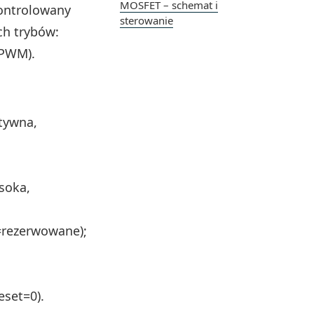
MOSFET – schemat i
kontrolowany
sterowanie
ch trybów:
 PWM).
atywna,
soka,
1=rezerwowane);
eset=0).