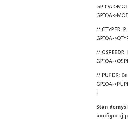
GPIOA->MODE
GPIOA->MODE
// OTYPER: P
GPIOA->OTYP
// OSPEEDR: 
GPIOA->OSP
// PUPDR: Be
GPIOA->PUP
}
Stan domyśl
konfiguruj p