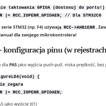
nie taktowania GPIOA (dostosuj do portu!)
R |= RCC_IOPENR_GPIOAEN; // Dla STM32C0
 serie STM32 (np. F4) używają
. Za
RCC->AHB1ENR
anual dla swojego mikrokontrolera!
– konfiguracja pinu (w rejestrach
a dla
PA5
jako wyjścia push-pull, niska prędkość, bez 
igureLD4(void) {
ie zegara
R |= RCC_IOPENR_GPIOAEN;
5 jako wyjście (01)