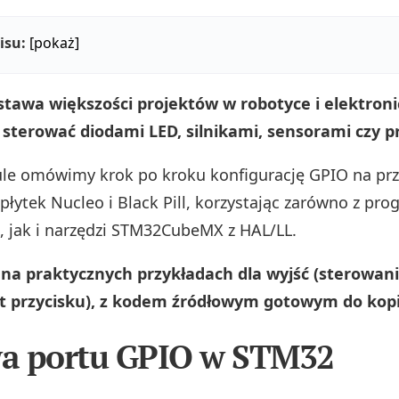
isu:
[pokaż]
tawa większości projektów w robotyce i elektroni
sterować diodami LED, silnikami, sensorami czy p
le omówimy krok po kroku konfigurację GPIO na prz
płytek Nucleo i Black Pill, korzystając zarówno z pr
h, jak i narzędzi STM32CubeMX z HAL/LL.
na praktycznych przykładach dla wyjść (sterowanie
yt przycisku), z kodem źródłowym gotowym do kop
a portu GPIO w STM32