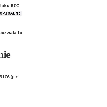
bloku RCC
GPIOAEN;
 pozwala to
nie
31C6
(pin