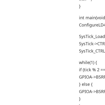
}
int main(void
ConfigureLD4
SysTick_Load 
SysTick->CT
SysTick_CTR
while(1) {
if (tick % 2 ==
GPIOA->BSRR
} else {
GPIOA->BSRR 
}