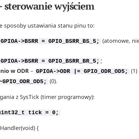
– sterowanie wyjściem
e sposoby ustawiania stanu pinu to:
(atomowe, ni
GPIOA->BSRR = GPIO_BSRR_BS_5;
;
GPIOA->BSRR = GPIO_BSRR_BR_5;
dnio w ODR
–
(1)
GPIOA->ODR |= GPIO_ODR_OD5;
(0).
~GPIO_ODR_OD5;
gania z SysTick (timer programowy):
uint32_t tick = 0;
Handler(void) {