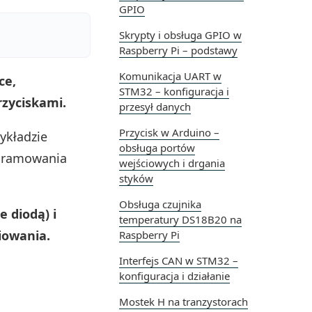
GPIO
Skrypty i obsługa GPIO w
Raspberry Pi – podstawy
Komunikacja UART w
ce,
STM32 – konfiguracja i
rzyciskami.
przesył danych
Przycisk w Arduino –
ykładzie
obsługa portów
ogramowania
wejściowych i drgania
styków
Obsługa czujnika
 diodą) i
temperatury DS18B20 na
iowania.
Raspberry Pi
Interfejs CAN w STM32 –
konfiguracja i działanie
Mostek H na tranzystorach