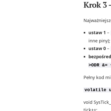
Krok 3 
Najważniejsz
ustaw 1
–
inne piny);
ustaw 0
–
bezpośre
>ODR &= 
Pełny kod mi
volatile 
void SysTick_
tick++;