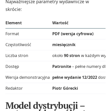
Najważniejsze parametry wydawnicze w
skrócie:
Element
Wartość
Format
PDF (wersja cyfrowa)
Częstotliwość
miesięcznik
Liczba stron
około
90 stron
w każdym wyda
Dostęp
Patronite
– pełne numery dla p
Wersja demonstracyjna
pełne wydanie 12/2022
dostęp
Redaktor
Piotr Górecki
Model dystrybucji –