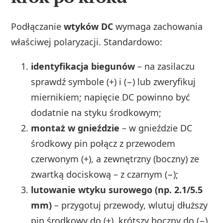
Podłączanie
wtyków DC
wymaga zachowania
właściwej polaryzacji. Standardowo:
identyfikacja biegunów
– na zasilaczu
sprawdź symbole (+) i (−) lub zweryfikuj
miernikiem; napięcie DC powinno być
dodatnie na styku środkowym;
montaż w gnieździe
– w gnieździe DC
środkowy pin połącz z przewodem
czerwonym (+), a zewnętrzny (boczny) ze
zwartką dociskową – z czarnym (−);
lutowanie wtyku surowego (np. 2.1/5.5
mm)
– przygotuj przewody, wlutuj dłuższy
pin środkowy do (+), krótszy boczny do (−),