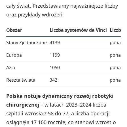
cały świat. Przedstawiamy najważniejsze liczby
oraz przykłady wdrożeń:
Obszar
Liczba systemów da Vinci
Liczba 
Stany Zjednoczone
4139
ponad 5
Europa
1199
ponad 1
Azja
1050
ponad 1
Reszta świata
342
ponad 2
Polska notuje dynamiczny rozwój robotyki
chirurgicznej
– w latach 2023–2024 liczba
szpitali wzrosła z 58 do 77, a liczba operacji
osiągnęła 17 100 rocznie, co stanowi wzrost o