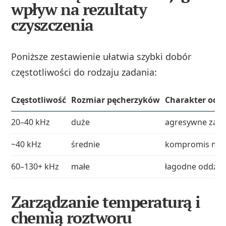
wpływ na rezultaty
czyszczenia
Poniższe zestawienie ułatwia szybki dobór
częstotliwości do rodzaju zadania:
Częstotliwość
Rozmiar pęcherzyków
Charakter odd
20–40 kHz
duże
agresywne zapad
~40 kHz
średnie
kompromis mocy
60–130+ kHz
małe
łagodne oddzia
Zarządzanie temperaturą i
chemią roztworu