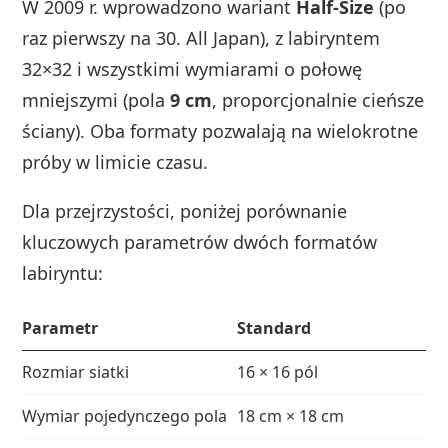
W 2009 r. wprowadzono wariant
Half-Size
(po
raz pierwszy na 30. All Japan), z labiryntem
32×32 i wszystkimi wymiarami o połowę
mniejszymi (pola
9 cm
, proporcjonalnie cieńsze
ściany). Oba formaty pozwalają na wielokrotne
próby w limicie czasu.
Dla przejrzystości, poniżej porównanie
kluczowych parametrów dwóch formatów
labiryntu:
Parametr
Standard
Ha
Rozmiar siatki
16 × 16 pól
32
Wymiar pojedynczego pola
18 cm × 18 cm
9 