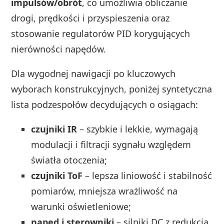
impulsów/obrót
, co umożliwia obliczanie
drogi, prędkości i przyspieszenia oraz
stosowanie regulatorów PID korygujących
nierówności napędów.
Dla wygodnej nawigacji po kluczowych
wyborach konstrukcyjnych, poniżej syntetyczna
lista podzespołów decydujących o osiągach:
czujniki IR
– szybkie i lekkie, wymagają
modulacji i filtracji sygnału względem
światła otoczenia;
czujniki ToF
– lepsza liniowość i stabilność
pomiarów, mniejsza wrażliwość na
warunki oświetleniowe;
napęd i sterowniki
– silniki DC z redukcją