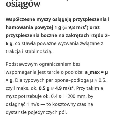
osiągów
Współczesne myszy osiągają przyspieszenia i
hamowania powyżej 1 g (≈ 9,8 m/s²) oraz
przyspieszenia boczne na zakrętach rzędu 2–
6 g
, co stawia poważne wyzwania związane z
trakcją i stabilnością.
Podstawowym ograniczeniem bez
wspomagania jest tarcie o podłoże:
a_max = μ
× g
. Dla typowych par opona–podłoga μ ≈ 0,5,
czyli maks. ok.
0,5 g ≈ 4,9 m/s²
. Przy takim a
mysz potrzebuje ok. 0,4 s i ~200 mm, by
osiągnąć 1 m/s — to kosztowny czas na
dystansie pojedynczych pól.