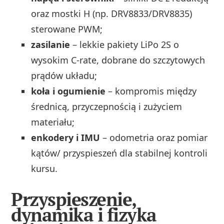
oraz mostki H (np. DRV8833/DRV8835)
sterowane PWM;
zasilanie
– lekkie pakiety LiPo 2S o
wysokim C-rate, dobrane do szczytowych
prądów układu;
koła i ogumienie
– kompromis między
średnicą, przyczepnością i zużyciem
materiału;
enkodery i IMU
– odometria oraz pomiar
kątów/ przyspieszeń dla stabilnej kontroli
kursu.
Przyspieszenie,
dynamika i fizyka