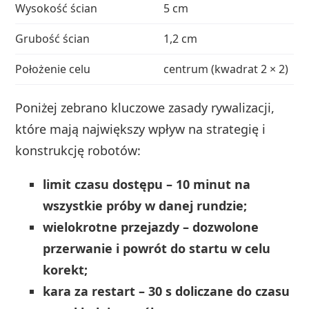
Wysokość ścian
5 cm
~2
Grubość ścian
1,2 cm
~0
Położenie celu
centrum (kwadrat 2 × 2)
ce
Poniżej zebrano kluczowe zasady rywalizacji,
które mają największy wpływ na strategię i
konstrukcję robotów:
limit czasu dostępu – 10 minut na
wszystkie próby w danej rundzie;
wielokrotne przejazdy – dozwolone
przerwanie i powrót do startu w celu
korekt;
kara za restart – 30 s doliczane do czasu