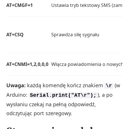
AT+CMGF=1
Ustawia tryb tekstowy SMS (zamias
AT+CSQ
Sprawdza siłę sygnału
AT+CNMI=1,2,0,0,0
Włącza powiadomienia o nowych S
Uwaga:
każdą komendę kończ znakiem
(w
\r
Arduino:
), a po
Serial.print("AT\r");
wysłaniu czekaj na pełną odpowiedź,
odczytując port szeregowy.