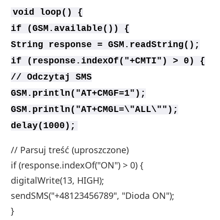
void loop() {
if (GSM.available()) {
String response = GSM.readString();
if (response.indexOf("+CMTI") > 0) {
// Odczytaj SMS
GSM.println("AT+CMGF=1");
GSM.println("AT+CMGL=\"ALL\"");
delay(1000);
// Parsuj treść (uproszczone)
if (response.indexOf("ON") > 0) {
digitalWrite(13, HIGH);
sendSMS("+48123456789", "Dioda ON");
}