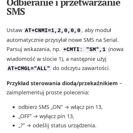
Odbieranie i przetwarzanie
SMS
Ustaw
, aby moduł
AT+CNMI=1,2,0,0,0
automatycznie przysyłał nowe SMS na Serial.
Parsuj wskazania, np.
(nowa
+CMTI: "SM",1
wiadomość w slocie 1), a następnie użyj
do odczytu zawartości.
AT+CMGL="ALL"
Przykład sterowania diodą/przekaźnikiem
–
zaimplementuj proste polecenia:
odbierz SMS „ON” → włącz pin 13,
„OFF” → wyłącz pin 13,
„?” → odeślij status urządzenia.