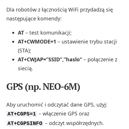
Dla robotów z łącznością WiFi przydadzą się
następujące komendy:
AT
– test komunikacji;
AT+CWMODE=1
– ustawienie trybu stacji
(STA);
AT+CWJAP=”SSID”,”haslo”
– połączenie z
siecią.
GPS (np. NEO-6M)
Aby uruchomić i odczytać dane GPS, użyj:
– włączenie GPS oraz
AT+CGPS=1
– odczyt współrzędnych.
AT+CGPSINFO