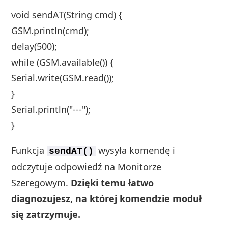
void sendAT(String cmd) {
GSM.println(cmd);
delay(500);
while (GSM.available()) {
Serial.write(GSM.read());
}
Serial.println("---");
}
Funkcja
wysyła komendę i
sendAT()
odczytuje odpowiedź na Monitorze
Szeregowym.
Dzięki temu łatwo
diagnozujesz, na której komendzie moduł
się zatrzymuje.