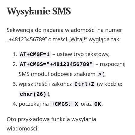
Wysyłanie SMS
Sekwencja do nadania wiadomości na numer
„+48123456789” o treści „Witaj!” wygląda tak:
– ustaw tryb tekstowy,
AT+CMGF=1
– rozpocznij
AT+CMGS="+48123456789"
SMS (moduł odpowie znakiem
),
>
wpisz treść i zakończ
(w kodzie:
Ctrl+Z
),
char(26)
poczekaj na
oraz
.
+CMGS: X
OK
Oto przykładowa funkcja wysyłania
wiadomości: