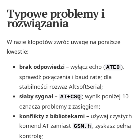
Typowe problemy i
rozwiązania
W razie kłopotów zwróć uwagę na poniższe
kwestie:
brak odpowiedzi
– wyłącz echo (
),
ATE0
sprawdź połączenia i baud rate; dla
stabilności rozważ AltSoftSerial;
słaby sygnał
–
; wynik poniżej 10
AT+CSQ
oznacza problemy z zasięgiem;
konflikty z bibliotekami
– używaj czystych
komend AT zamiast
, zyskasz pełną
GSM.h
kontrolę;