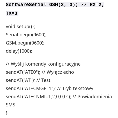
SoftwareSerial GSM(2, 3); // RX=2,
TX=3
void setup() {
Serial.begin(9600);
GSM.begin(9600);
delay(1000);
// Wyślij komendy konfiguracyjne
sendAT("ATE0"); // Wyłącz echo
sendAT("AT"); // Test
sendAT("AT+CMGF=1"); // Tryb tekstowy
sendAT("AT+CNMI=1,2,0,0,0"); // Powiadomienia
SMS
}