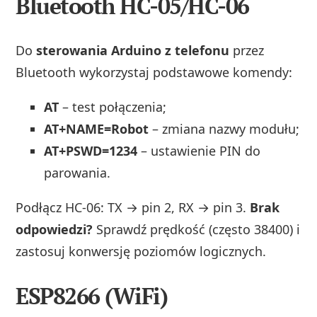
Bluetooth HC-05/HC-06
Do
sterowania Arduino z telefonu
przez
Bluetooth wykorzystaj podstawowe komendy:
AT
– test połączenia;
AT+NAME=Robot
– zmiana nazwy modułu;
AT+PSWD=1234
– ustawienie PIN do
parowania.
Podłącz HC-06: TX → pin 2, RX → pin 3.
Brak
odpowiedzi?
Sprawdź prędkość (często 38400) i
zastosuj konwersję poziomów logicznych.
ESP8266 (WiFi)