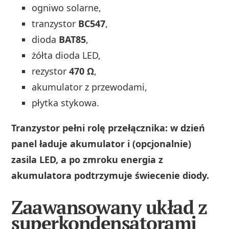
ogniwo solarne,
tranzystor
BC547
,
dioda
BAT85
,
żółta dioda LED,
rezystor
470 Ω
,
akumulator z przewodami,
płytka stykowa.
Tranzystor pełni rolę przełącznika: w dzień
panel ładuje akumulator i (opcjonalnie)
zasila LED, a po zmroku energia z
akumulatora podtrzymuje świecenie diody.
Zaawansowany układ z
superkondensatorami