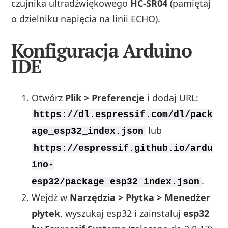
czujnika ultradźwiękowego
HC‑SR04
(pamiętaj
o dzielniku napięcia na linii ECHO).
Konfiguracja Arduino
IDE
Otwórz
Plik > Preferencje
i dodaj URL:
https://dl.espressif.com/dl/pack
lub
age_esp32_index.json
https://espressif.github.io/ardu
ino-
.
esp32/package_esp32_index.json
Wejdź w
Narzędzia > Płytka > Menedżer
płytek
, wyszukaj esp32 i zainstaluj
esp32