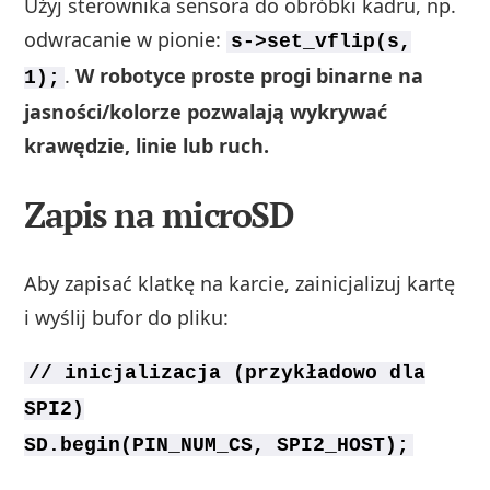
Użyj sterownika sensora do obróbki kadru, np.
odwracanie w pionie:
s->set_vflip(s,
.
W robotyce proste progi binarne na
1);
jasności/kolorze pozwalają wykrywać
krawędzie, linie lub ruch.
Zapis na microSD
Aby zapisać klatkę na karcie, zainicjalizuj kartę
i wyślij bufor do pliku:
// inicjalizacja (przykładowo dla
SPI2)
SD.begin(PIN_NUM_CS, SPI2_HOST);