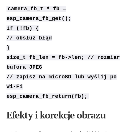
camera_fb_t * fb =
esp_camera_fb_get();
if (!fb) {
// obsłuż błąd
}
size_t fb_len = fb->len; // rozmiar
bufora JPEG
// zapisz na microSD lub wyślij po
Wi‑Fi
esp_camera_fb_return(fb);
Efekty i korekcje obrazu