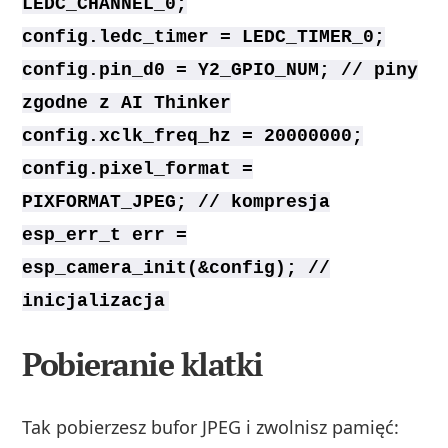
LEDC_CHANNEL_0;
config.ledc_timer = LEDC_TIMER_0;
config.pin_d0 = Y2_GPIO_NUM; // piny
zgodne z AI Thinker
config.xclk_freq_hz = 20000000;
config.pixel_format =
PIXFORMAT_JPEG; // kompresja
esp_err_t err =
esp_camera_init(&config); //
inicjalizacja
Pobieranie klatki
Tak pobierzesz bufor JPEG i zwolnisz pamięć: