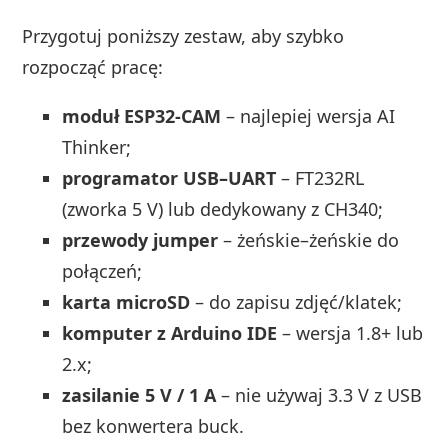
Przygotuj poniższy zestaw, aby szybko
rozpocząć pracę:
moduł ESP32‑CAM
– najlepiej wersja AI
Thinker;
programator USB–UART
– FT232RL
(zworka 5 V) lub dedykowany z CH340;
przewody jumper
– żeńskie–żeńskie do
połączeń;
karta microSD
– do zapisu zdjęć/klatek;
komputer z Arduino IDE
– wersja 1.8+ lub
2.x;
zasilanie 5 V / 1 A
– nie używaj 3.3 V z USB
bez konwertera buck.