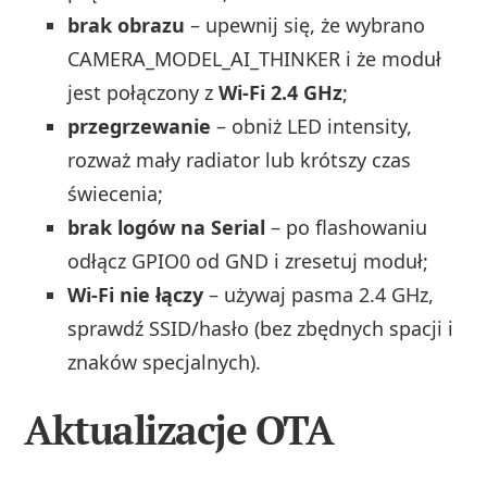
brak obrazu
– upewnij się, że wybrano
CAMERA_MODEL_AI_THINKER i że moduł
jest połączony z
Wi‑Fi 2.4 GHz
;
przegrzewanie
– obniż LED intensity,
rozważ mały radiator lub krótszy czas
świecenia;
brak logów na Serial
– po flashowaniu
odłącz GPIO0 od GND i zresetuj moduł;
Wi‑Fi nie łączy
– używaj pasma 2.4 GHz,
sprawdź SSID/hasło (bez zbędnych spacji i
znaków specjalnych).
Aktualizacje OTA