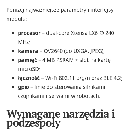
Poniżej najważniejsze parametry i interfejsy
modułu:
procesor
– dual‑core Xtensa LX6 @ 240
MHz;
kamera
– OV2640 (do UXGA, JPEG);
pamięć
– 4 MB PSRAM + slot na kartę
microSD;
łączność
– Wi‑Fi 802.11 b/g/n oraz BLE 4.2;
gpio
– linie do sterowania silnikami,
czujnikami i serwami w robotach.
Wymagane narzędzia i
podzespoły