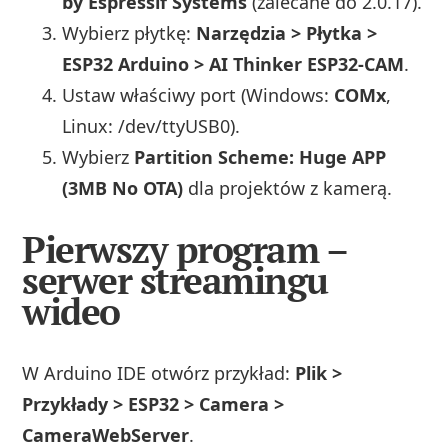
by Espressif Systems
(zalecane do 2.0.17).
Wybierz płytkę:
Narzędzia > Płytka >
ESP32 Arduino > AI Thinker ESP32‑CAM
.
Ustaw właściwy port (Windows:
COMx
,
Linux: /dev/ttyUSB0).
Wybierz
Partition Scheme: Huge APP
(3MB No OTA)
dla projektów z kamerą.
Pierwszy program –
serwer streamingu
wideo
W Arduino IDE otwórz przykład:
Plik >
Przykłady > ESP32 > Camera >
CameraWebServer
.