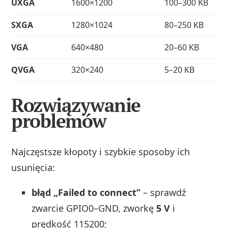
UXGA
1600×1200
100–300 KB
SXGA
1280×1024
80–250 KB
VGA
640×480
20–60 KB
QVGA
320×240
5–20 KB
Rozwiązywanie
problemów
Najczęstsze kłopoty i szybkie sposoby ich
usunięcia:
błąd „Failed to connect”
– sprawdź
zwarcie GPIO0–GND, zworkę
5 V
i
prędkość 115200;