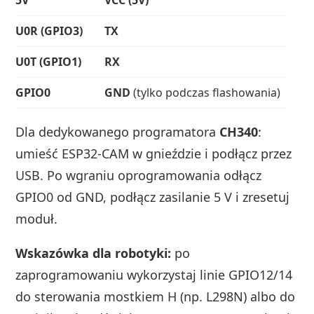
5V
VCC (5V)
U0R (GPIO3)
TX
U0T (GPIO1)
RX
GPIO0
GND
(tylko podczas flashowania)
Dla dedykowanego programatora
CH340
:
umieść ESP32‑CAM w gnieździe i podłącz przez
USB. Po wgraniu oprogramowania odłącz
GPIO0 od GND, podłącz zasilanie 5 V i zresetuj
moduł.
Wskazówka dla robotyki:
po
zaprogramowaniu wykorzystaj linie GPIO12/14
do sterowania mostkiem H (np. L298N) albo do