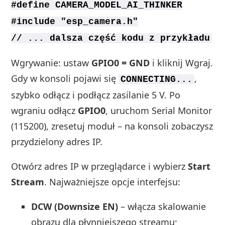
#define CAMERA_MODEL_AI_THINKER
#include "esp_camera.h"
// ... dalsza część kodu z przykładu
Wgrywanie: ustaw
GPIO0 = GND
i kliknij Wgraj.
Gdy w konsoli pojawi się
,
CONNECTING...
szybko odłącz i podłącz zasilanie 5 V. Po
wgraniu odłącz
GPIO0
, uruchom Serial Monitor
(115200), zresetuj moduł – na konsoli zobaczysz
przydzielony adres IP.
Otwórz adres IP w przeglądarce i wybierz
Start
Stream
. Najważniejsze opcje interfejsu:
DCW (Downsize EN)
– włącza skalowanie
obrazu dla płynniejszego streamu;