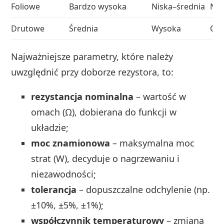
Foliowe
Bardzo wysoka
Niska–średnia
Naj
Drutowe
Średnia
Wysoka
Odp
Najważniejsze parametry, które należy
uwzględnić przy doborze rezystora, to:
rezystancja nominalna
– wartość w
omach (Ω), dobierana do funkcji w
układzie;
moc znamionowa
– maksymalna moc
strat (W), decyduje o nagrzewaniu i
niezawodności;
tolerancja
– dopuszczalne odchylenie (np.
±10%, ±5%, ±1%);
współczynnik temperaturowy
– zmiana