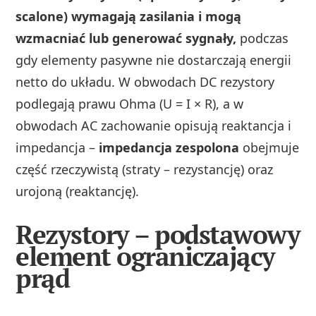
scalone) wymagają zasilania i mogą
wzmacniać lub generować sygnały,
podczas
gdy elementy pasywne nie dostarczają energii
netto do układu. W obwodach DC rezystory
podlegają prawu Ohma (U = I × R), a w
obwodach AC zachowanie opisują reaktancja i
impedancja –
impedancja zespolona
obejmuje
część rzeczywistą (straty – rezystancję) oraz
urojoną (reaktancję).
Rezystory – podstawowy
element ograniczający
prąd