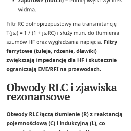
zaporowe (notch)
– tłumią wąski wycinek
widma.
Filtr RC dolnoprzepustowy ma transmitancję
T(jω) = 1 / (1 + jωRC) i służy m.in. do tłumienia
szumów HF oraz wygładzania napięcia.
Filtry
ferrytowe (tuleje, rdzenie, dławiki)
zwiększają impedancję dla HF i skutecznie
ograniczają EMI/RFI na przewodach.
Obwody RLC i zjawiska
rezonansowe
Obwody RLC łączą tłumienie (R) z reaktancją
pojemnościową (C) i indukcyjną (L), co