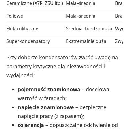
Ceramiczne (X7R, Z5U itp.)
Mała–średnia
Brak
Foliowe
Mała–średnia
Brak
Elektrolityczne
Średnia–bardzo duża
Wyma
Superkondensatory
Ekstremalnie duża
Zwykl
Przy doborze kondensatorów zwróć uwagę na
parametry krytyczne dla niezawodności i
wydajności:
pojemność znamionowa
– docelowa
wartość w faradach;
napięcie znamionowe
– bezpieczne
napięcie pracy (z zapasem);
tolerancja
– dopuszczalne odchylenie od