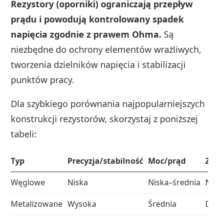
Rezystory (oporniki) ograniczają przepływ
prądu i powodują kontrolowany spadek
napięcia zgodnie z prawem Ohma.
Są
niezbędne do ochrony elementów wrażliwych,
tworzenia dzielników napięcia i stabilizacji
punktów pracy.
Dla szybkiego porównania najpopularniejszych
konstrukcji rezystorów, skorzystaj z poniższej
tabeli:
Typ
Precyzja/stabilność
Moc/prąd
Zal
Węglowe
Niska
Niska–średnia
Nis
Metalizowane
Wysoka
Średnia
Dob