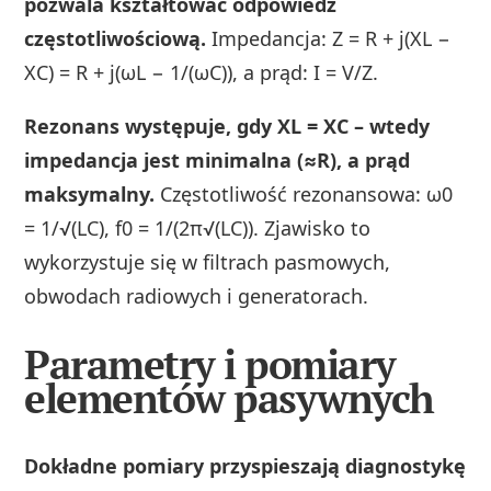
pozwala kształtować odpowiedź
częstotliwościową.
Impedancja: Z = R + j(XL −
XC) = R + j(ωL − 1/(ωC)), a prąd: I = V/Z.
Rezonans występuje, gdy XL = XC – wtedy
impedancja jest minimalna (≈R), a prąd
maksymalny.
Częstotliwość rezonansowa: ω0
= 1/√(LC), f0 = 1/(2π√(LC)). Zjawisko to
wykorzystuje się w filtrach pasmowych,
obwodach radiowych i generatorach.
Parametry i pomiary
elementów pasywnych
Dokładne pomiary przyspieszają diagnostykę