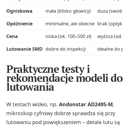
Ogniskowa
mała (blisko głowicy)
duża (swoboda
Opóźnienie
minimalne, ale obecne
brak (optyka)
Cena
niska (ok. 100–500 zł)
wyższa (od ok.
Lutowanie SMD
dobre do inspekcji
idealne do pre
Praktyczne testy i
rekomendacje modeli do
lutowania
W testach wideo, np.
Andonstar AD249S‑M
,
mikroskop cyfrowy dobrze sprawdza się przy
lutowaniu pod powiększeniem – detale lutu są