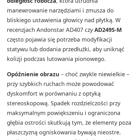
odległość robocza
, która utrudnia
manewrowanie narzędziami i zmusza do
bliskiego ustawienia głowicy nad płytką. W
recenzjach Andonstar AD407 czy
AD249S‑M
często pojawia się potrzeba modyfikacji
statywu lub dodania przedłużki, aby uniknąć
kolizji podczas lutowania pionowego.
Opóźnienie obrazu
– choć zwykle niewielkie –
przy szybkich ruchach może powodować
dyskomfort w porównaniu z optyką
stereoskopową. Spadek rozdzielczości przy
maksymalnym powiększeniu i ograniczona
głębia ostrości skutkują tym, że elementy poza
płaszczyzną ogniskowania bywają nieostre.