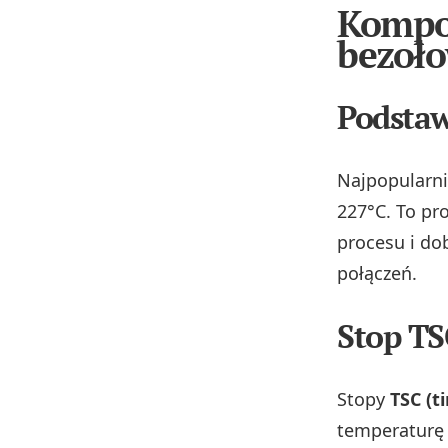
Kompoz
bezoł
Podsta
Najpopularni
227°C. To pr
procesu i do
połączeń.
Stop TS
Stopy
TSC (t
temperaturę 