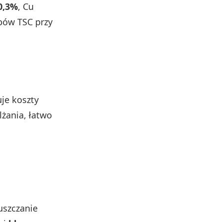
0,3%
, Cu
ów TSC przy
uje koszty
lżania, łatwo
uszczanie