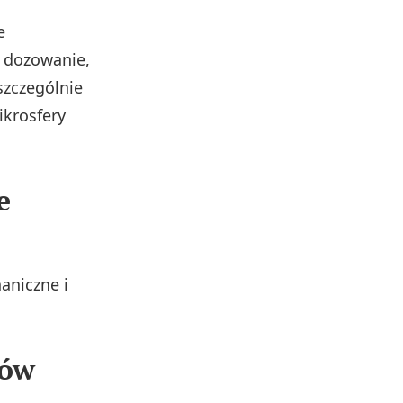
e
e dozowanie,
szczególnie
krosfery
e
aniczne i
łów