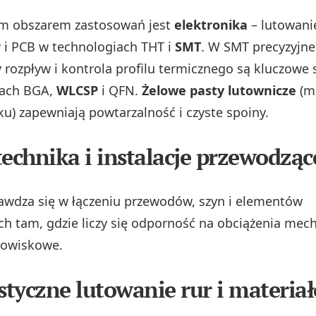
 obszarem zastosowań jest
elektronika
– lutowani
i PCB w technologiach THT i
SMT
. W SMT precyzyjn
rozpływ i kontrola profilu termicznego są kluczowe 
ach BGA,
WLCSP
i QFN.
Żelowe pasty lutownicze
(mi
ku) zapewniają powtarzalność i czyste spoiny.
technika i instalacje przewodząc
awdza się w łączeniu przewodów, szyn i elementów
h tam, gdzie liczy się odporność na obciążenia mech
dowiskowe.
istyczne lutowanie rur i materia