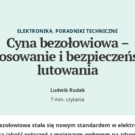
,
ELEKTRONIKA
PORADNIKI TECHNICZNE
Cyna bezołowiowa –
tosowanie i bezpieczeń
lutowania
Ludwik Rudak
7 min. czytania
ezołowiowa stała się nowym standardem w elektro
ą jakość połączeń z mniejszym wpływem na zdrow