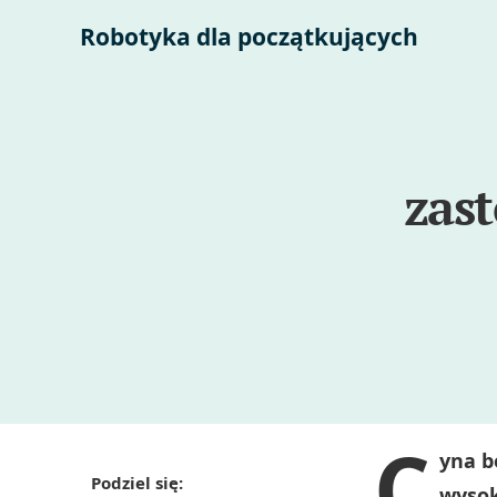
Robotyka dla początkujących
zas
C
yna b
Podziel się:
wysok