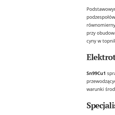
Podstawowym
podzespołów 
równomierny 
przy obudow
cyny w topni
Elektro
Sn99Cu1
spr
przewodzącyc
warunki śro
Specjal