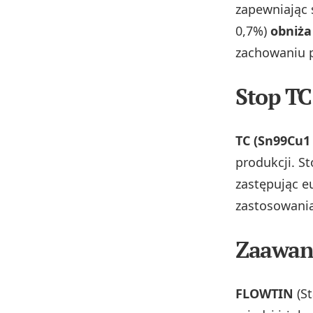
zapewniając 
0,7%)
obniża
zachowaniu p
Stop TC
TC (Sn99Cu1 
produkcji. S
zastępując e
zastosowani
Zaawan
FLOWTIN
(St