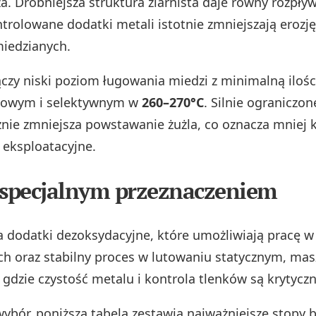
za. Drobniejsza struktura ziarnista daje równy rozpły
ntrolowane dodatki metali istotnie zmniejszają erozję
iedzianych.
czy niski poziom ługowania miedzi z minimalną ilości
alowym i selektywnym w
260–270°C
. Silnie ograniczon
znie zmniejsza powstawanie żużla, co oznacza mniej k
 eksploatacyjne.
 specjalnym przeznaczeniem
 dodatki dezoksydacyjne, które umożliwiają pracę w
h oraz stabilny proces w lutowaniu statycznym, ma
, gdzie czystość metalu i kontrola tlenków są krytyczn
wybór, poniższa tabela zestawia najważniejsze stopy