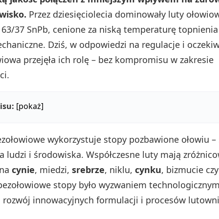
wisko.
Przez dziesięciolecia dominowały luty ołowiow
 63/37 SnPb, cenione za niską temperaturę topnienia 
chaniczne. Dziś, w odpowiedzi na regulacje i oczekiw
iowa przejęła ich rolę – bez kompromisu w zakresie
ci.
isu:
[pokaż]
zołowiowe wykorzystuje stopy pozbawione ołowiu – 
la ludzi i środowiska. Współczesne luty mają zróżnic
 na
cynie
, miedzi,
srebrze
, niklu,
cynku
, bizmucie cz
 bezołowiowe stopy było wyzwaniem technologicznym
o rozwój innowacyjnych formulacji i procesów lutowni