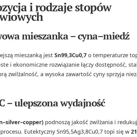
ycja i rodzaje stopów
owiowych
wowa mieszanka – cyna–miedź
ejszą mieszanką jest
Sn99,3Cu0,7
o temperaturze to
oste i ekonomiczne rozwiązanie łączy dostępność, sta
brą zwilżalność, a wysoka zawartość cyny sprzyja ni
C – ulepszona wydajność
in–silver–copper)
podnoszą jakość zwilżania i reduku
procesu. Eutektyczny Sn95,5Ag3,8Cu0,7 topi się w
21