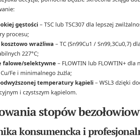
wanie:
okiej gęstości
– TSC lub TSC307 dla lepszej zwilżalnoś
ry procesu;
 kosztowo wrażliwa
– TC (Sn99Cu1 / Sn99,3Cu0,7) dla
abilnych 227°C;
 falowe/selektywne
– FLOWTIN lub FLOWTIN+ dla n
Cu/Fe i minimalnego żużla;
odwyższonej temperatury kąpieli
– WSL3 dzięki d
cyjnym i czystszym kąpielom.
sowania stopów bezołowiow
nika konsumencka i profesjonal