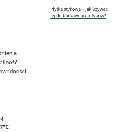
Płytka stykowa – jak używać
jej do budowy prototypów?
pnienia
bilność
ezawodności
ją
7°C
,