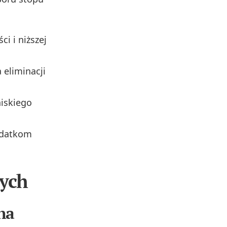
ci i niższej
 eliminacji
iskiego
odatkom
ych
na