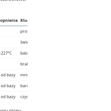
topnienia
Kluczowa korzyść
Wpływ na koszty
prosty, stabilny proces
niski
świetna zwilżalność
średni–wysoki
–227°C
balans jakości i ceny
niższy (oszczędnoś
brak srebra
bardzo niski
 od bazy
mniej ługowania Cu/Fe
średni
 od bazy
bardzo niski żużel
średni
 od bazy
czyste kąpiele w wysokich T
średni
boru stopu