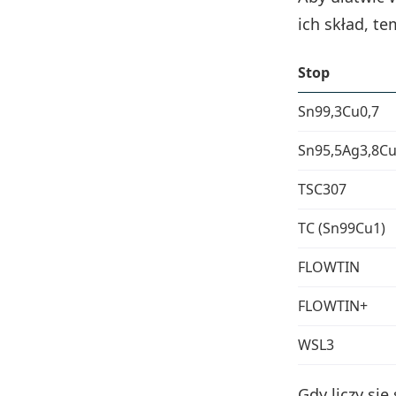
ich skład, te
Stop
Sn99,3Cu0,7
Sn95,5Ag3,8Cu
TSC307
TC (Sn99Cu1)
FLOWTIN
FLOWTIN+
WSL3
Gdy liczy si