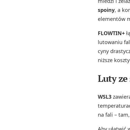
miedzi i żela
spoiny
, a ko
elementów m
FLOWTIN+
łą
lutowaniu f
cyny drastyc
niższe koszty
Luty ze
WSL3
zawiera
temperaturac
na fali – tam
Aby ułatwić 