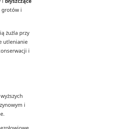
w i
błyszczące
 grotów i
ą żużla przy
e utlenianie
onserwacji i
 wyższych
szynowym i
e.
 bezołowiowe,