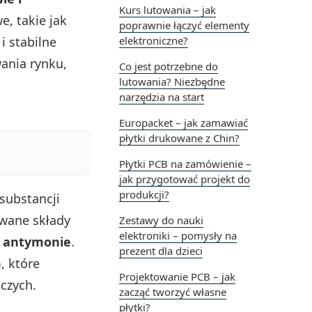
Kurs lutowania – jak
e, takie jak
poprawnie łączyć elementy
i stabilne
elektroniczne?
ania rynku,
Co jest potrzebne do
lutowania? Niezbędne
narzędzia na start
Europacket – jak zamawiać
płytki drukowane z Chin?
Płytki PCB na zamówienie –
jak przygotować projekt do
produkcji?
substancji
owane składy
Zestawy do nauki
elektroniki – pomysły na
y
antymonie
.
prezent dla dzieci
, które
Projektowanie PCB – jak
czych.
zacząć tworzyć własne
płytki?