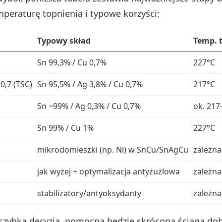
mperaturę topnienia i typowe korzyści:
Typowy skład
Temp. 
Sn 99,3% / Cu 0,7%
227°C
0,7 (TSC)
Sn 95,5% / Ag 3,8% / Cu 0,7%
217°C
Sn ~99% / Ag 0,3% / Cu 0,7%
ok. 217
Sn 99% / Cu 1%
227°C
mikrodomieszki (np. Ni) w SnCu/SnAgCu
zależna
jak wyżej + optymalizacja antyżużlowa
zależna
stabilizatory/antyoksydanty
zależna
ę szybka decyzja, pomocna będzie skrócona ściąga do