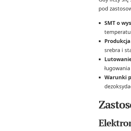
pod zastoso
SMT o wys
temperatu
Produkcja
srebra i st
Lutowanie
ługowania 
Warunki p
dezoksyda
Zasto
Elektro