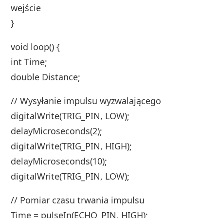
wejście
}
void loop() {
int Time;
double Distance;
// Wysyłanie impulsu wyzwalającego
digitalWrite(TRIG_PIN, LOW);
delayMicroseconds(2);
digitalWrite(TRIG_PIN, HIGH);
delayMicroseconds(10);
digitalWrite(TRIG_PIN, LOW);
// Pomiar czasu trwania impulsu
Time = pulseIn(ECHO_PIN, HIGH);