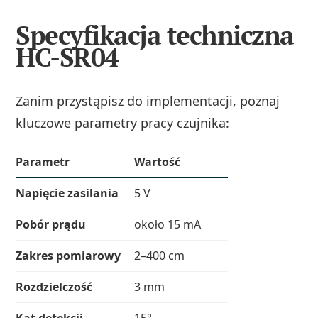
Specyfikacja techniczna
HC-SR04
Zanim przystąpisz do implementacji, poznaj
kluczowe parametry pracy czujnika:
Parametr
Wartość
Napięcie zasilania
5 V
Pobór prądu
około 15 mA
Zakres pomiarowy
2–400 cm
Rozdzielczość
3 mm
Kąt detekcji
15°