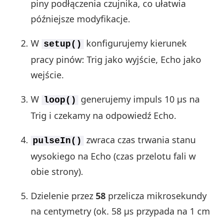
piny podłączenia czujnika, co ułatwia
późniejsze modyfikacje.
W
konfigurujemy kierunek
setup()
pracy pinów: Trig jako wyjście, Echo jako
wejście.
W
generujemy impuls 10 µs na
loop()
Trig i czekamy na odpowiedź Echo.
zwraca czas trwania stanu
pulseIn()
wysokiego na Echo (czas przelotu fali w
obie strony).
Dzielenie przez
58
przelicza mikrosekundy
na centymetry (ok. 58 µs przypada na 1 cm