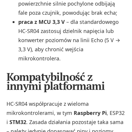
powierzchnie silnie pochylone odbijają
fale poza czujnik, powodując brak echa;
praca z MCU 3,3 V
– dla standardowego
HC-SR04 zastosuj dzielnik napięcia lub
konwerter poziomów na linii Echo (5 V →
3,3 V), aby chronić wejścia
mikrokontrolera.
Kompatybilność z
innymi platformami
HC-SR04 współpracuje z wieloma
mikrokontrolerami, w tym
Raspberry Pi
, ESP32
i
STM32
. Zasada działania pozostaje taka sama
– należy jedynie dopasować piny i poziomy