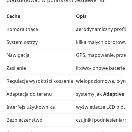
podsumować w poniższym zestawieniu:
Cecha
Opis
Komora tnąca
aerodynamiczny profil, t
System ostrzy
kilka małych obrotowych
Nawigacja
GPS, mapowanie, przewo
Zasilanie
litowo-jonowe baterie o
Regulacja wysokości koszenia
wielopoziomowa, płynna 
Adaptacja do terenu
systemy jak
Adaptive Sl
Interfejs użytkownika
wyświetlacze LCD o dużym
Bezpieczeństwo
czujniki podniesienia/pr