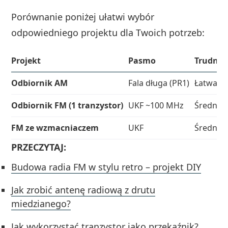
Porównanie poniżej ułatwi wybór
odpowiedniego projektu dla Twoich potrzeb:
Projekt
Pasmo
Trudnoś
Odbiornik AM
Fala długa (PR1)
Łatwa
Odbiornik FM (1 tranzystor)
UKF ~100 MHz
Średnia
FM ze wzmacniaczem
UKF
Średnia
PRZECZYTAJ:
Budowa radia FM w stylu retro – projekt DIY
Jak zrobić antenę radiową z drutu
miedzianego?
Jak wykorzystać tranzystor jako przekaźnik?