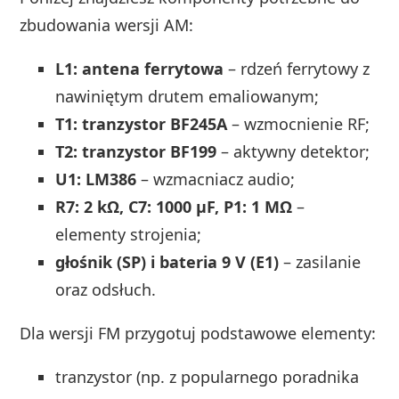
zbudowania wersji AM:
L1: antena ferrytowa
– rdzeń ferrytowy z
nawiniętym drutem emaliowanym;
T1: tranzystor BF245A
– wzmocnienie RF;
T2: tranzystor BF199
– aktywny detektor;
U1: LM386
– wzmacniacz audio;
R7: 2 kΩ, C7: 1000 µF, P1: 1 MΩ
–
elementy strojenia;
głośnik (SP) i bateria 9 V (E1)
– zasilanie
oraz odsłuch.
Dla wersji FM przygotuj podstawowe elementy:
tranzystor (np. z popularnego poradnika