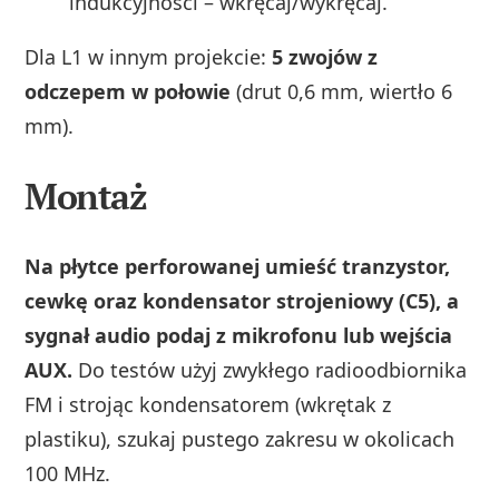
indukcyjności – wkręcaj/wykręcaj.
Dla L1 w innym projekcie:
5 zwojów z
odczepem w połowie
(drut 0,6 mm, wiertło 6
mm).
Montaż
Na płytce perforowanej umieść tranzystor,
cewkę oraz kondensator strojeniowy (C5), a
sygnał audio podaj z mikrofonu lub wejścia
AUX.
Do testów użyj zwykłego radioodbiornika
FM i strojąc kondensatorem (wkrętak z
plastiku), szukaj pustego zakresu w okolicach
100 MHz.