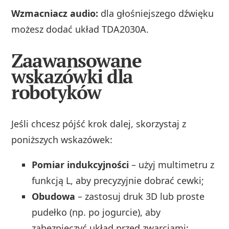
Wzmacniacz audio:
dla głośniejszego dźwięku
możesz dodać układ TDA2030A.
Zaawansowane
wskazówki dla
robotyków
Jeśli chcesz pójść krok dalej, skorzystaj z
poniższych wskazówek:
Pomiar indukcyjności
– użyj multimetru z
funkcją L, aby precyzyjnie dobrać cewki;
Obudowa
– zastosuj druk 3D lub proste
pudełko (np. po jogurcie), aby
zabezpieczyć układ przed zwarciami;