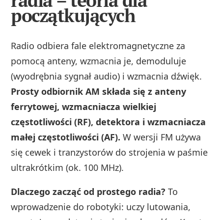
radia – teoria dla
początkujących
Radio odbiera fale elektromagnetyczne za
pomocą anteny, wzmacnia je, demoduluje
(wyodrębnia sygnał audio) i wzmacnia dźwięk.
Prosty odbiornik AM składa się z anteny
ferrytowej, wzmacniacza wielkiej
częstotliwości (RF), detektora i wzmacniacza
małej częstotliwości (AF).
W wersji FM używa
się cewek i tranzystorów do strojenia w paśmie
ultrakrótkim (ok. 100 MHz).
Dlaczego zacząć od prostego radia?
To
wprowadzenie do robotyki: uczy lutowania,