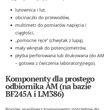
lutownica i lut,
obcinaczki do przewodów,
multimetr do pomiarów napięcia i
ciągłości,
„pomocne ręce” (chwytak z lupą),
mały wkrętak do potencjometrów,
płytka perforowana lub drukowana (do AM
– gotowa z ćwiczenia laboratoryjnego).
Komponenty dla prostego
odbiornika AM (na bazie
BF245A i LM386)
Poniżej znajdziesz komponenty potrzebne do