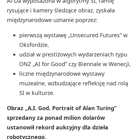
Ai-Da wyposażona w algorytmy SI, ramię
rysujące i kamery śledzące obraz, zyskała
międzynarodowe uznanie poprzez:
pierwszą wystawę „Unsecured Futures” w
Oksfordzie,
udział w prestiżowych wydarzeniach typu
ONZ „AI for Good” czy Biennale w Wenecji,
liczne międzynarodowe wystawy
muzealne, wzbudzające refleksję nad rolą
SI w kulturze.
Obraz „A.I. God. Portrait of Alan Turing”
sprzedany za ponad milion dolarów
ustanowił rekord aukcyjny dla dzieła
robotycznego
.