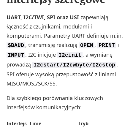
UART, I2C/TWI, SPI oraz USI
zapewniają
łączność z czujnikami, modułami i
komputerami. Parametry UART definiuje m.in.
, transmisję realizują
,
i
$BAUD
OPEN
PRINT
. I2C inicjuje
, a wymianę
INPUT
I2cinit
prowadzą
.
I2cstart/I2cwbyte/I2cstop
SPI oferuje wysoką przepustowość z liniami
MISO/MOSI/SCK/SS.
Dla szybkiego porównania kluczowych
interfejsów komunikacyjnych:
Interfejs
Linie
Tryb