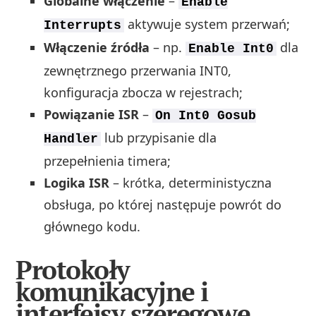
Globalne włączenie
–
Enable
aktywuje system przerwań;
Interrupts
Włączenie źródła
– np.
dla
Enable Int0
zewnętrznego przerwania INT0,
konfiguracja zbocza w rejestrach;
Powiązanie ISR
–
On Int0 Gosub
lub przypisanie dla
Handler
przepełnienia timera;
Logika ISR
– krótka, deterministyczna
obsługa, po której następuje powrót do
głównego kodu.
Protokoły
komunikacyjne i
interfejsy szeregowe