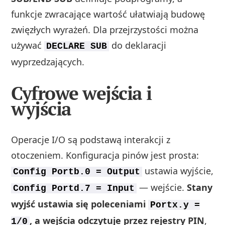
funkcje zwracające wartość ułatwiają budowę
zwięzłych wyrażeń. Dla przejrzystości można
używać
do deklaracji
DECLARE SUB
wyprzedzających.
Cyfrowe wejścia i
wyjścia
Operacje I/O są podstawą interakcji z
otoczeniem. Konfiguracja pinów jest prosta:
ustawia wyjście,
Config Portb.0 = Output
— wejście.
Stany
Config Portd.7 = Input
wyjść ustawia się poleceniami
Portx.y =
, a wejścia odczytuje przez rejestry PIN
,
1/0