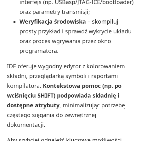
interfejs (np. USBasp/JTAG‑ICE/bootloader)
oraz parametry transmisji;
Weryfikacja środowiska
– skompiluj
prosty przykład i sprawdź wykrycie układu
oraz proces wgrywania przez okno
programatora.
IDE oferuje wygodny edytor z kolorowaniem
składni, przeglądarką symboli i raportami
kompilatora.
Kontekstowa pomoc (np. po
wciśnięciu SHIFT) podpowiada składnię i
dostępne atrybuty
, minimalizując potrzebę
częstego sięgania do zewnętrznej
dokumentacji.
Aby szybciej odnaleźć kluczowe możliwości