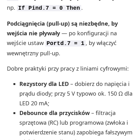
np.
.
If Pind.7 = 0 Then
Podciągnięcia (pull‑up) są niezbędne, by
wejścia nie pływały
— po konfiguracji na
wejście ustaw
, by włączyć
Portd.7 = 1
wewnętrzny pull‑up.
Dobre praktyki przy pracy z liniami cyfrowymi:
Rezystory dla LED
– dobierz do napięcia i
prądu diody; przy 5 V typowo ok. 150 Ω dla
LED 20 mA;
Debounce dla przycisków
– filtracja
sprzętowa (RC) lub programowa (zwłoka i
potwierdzenie stanu) zapobiega fałszywym