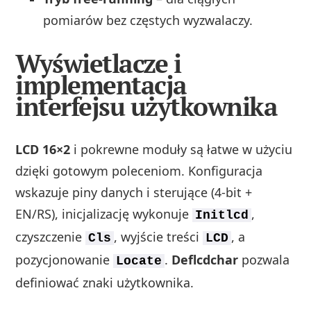
pomiarów bez częstych wyzwalaczy.
Wyświetlacze i
implementacja
interfejsu użytkownika
LCD 16×2
i pokrewne moduły są łatwe w użyciu
dzięki gotowym poleceniom. Konfiguracja
wskazuje piny danych i sterujące (4‑bit +
EN/RS), inicjalizację wykonuje
,
Initlcd
czyszczenie
, wyjście treści
, a
Cls
LCD
pozycjonowanie
.
Deflcdchar
pozwala
Locate
definiować znaki użytkownika.