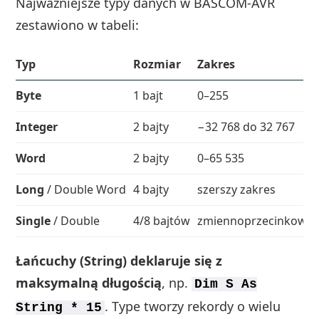
Najważniejsze typy danych w BASCOM‑AVR
zestawiono w tabeli:
Typ
Rozmiar
Zakres
Byte
1 bajt
0–255
Integer
2 bajty
−32 768 do 32 767
Word
2 bajty
0–65 535
Long
/ Double Word
4 bajty
szerszy zakres
Single
/ Double
4/8 bajtów
zmiennoprzecinkowe
Łańcuchy (String) deklaruje się z
maksymalną długością
, np.
Dim S As
. Type tworzy rekordy o wielu
String * 15