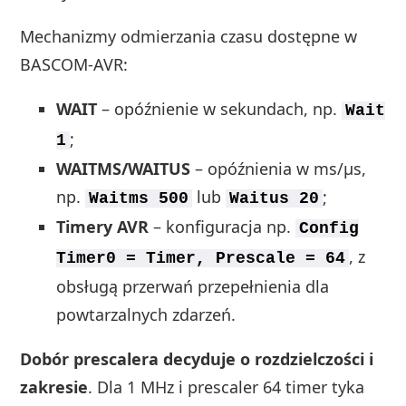
Mechanizmy odmierzania czasu dostępne w
BASCOM‑AVR:
WAIT
– opóźnienie w sekundach, np.
Wait
;
1
WAITMS/WAITUS
– opóźnienia w ms/µs,
np.
lub
;
Waitms 500
Waitus 20
Timery AVR
– konfiguracja np.
Config
, z
Timer0 = Timer, Prescale = 64
obsługą przerwań przepełnienia dla
powtarzalnych zdarzeń.
Dobór prescalera decyduje o rozdzielczości i
zakresie
. Dla 1 MHz i prescaler 64 timer tyka