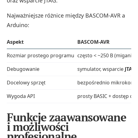
oraz wsparcie JTAG.
Najważniejsze różnice między BASCOM‑AVR a
Arduino:
Aspekt
BASCOM‑AVR
Rozmiar prostego programu
często < ~250 B (miganie 
Debugowanie
symulator, wsparcie
JTAG
Docelowy sprzęt
bezpośrednio mikrokontr
Wygoda API
prosty BASIC + dostęp do
Funkcje zaawansowane
i możliwości
profesjonalne