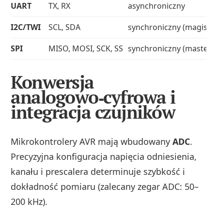
UART
TX, RX
asynchroniczny
I2C/TWI
SCL, SDA
synchroniczny (magistra
SPI
MISO, MOSI, SCK, SS
synchroniczny (master‑s
Konwersja
analogowo‑cyfrowa i
integracja czujników
Mikrokontrolery AVR mają wbudowany
ADC
.
Precyzyjna konfiguracja napięcia odniesienia,
kanału i prescalera determinuje szybkość i
dokładność pomiaru (zalecany zegar ADC: 50–
200 kHz).