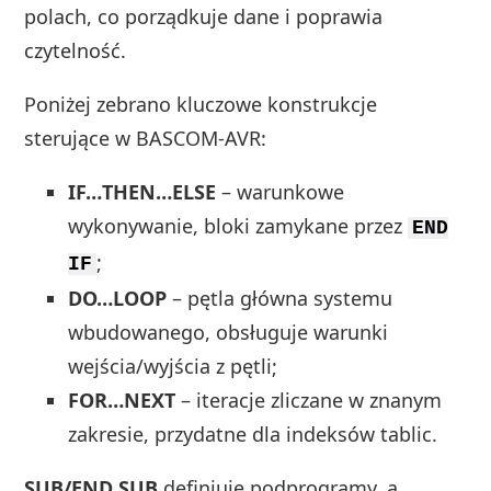
polach, co porządkuje dane i poprawia
czytelność.
Poniżej zebrano kluczowe konstrukcje
sterujące w BASCOM‑AVR:
IF…THEN…ELSE
– warunkowe
wykonywanie, bloki zamykane przez
END
;
IF
DO…LOOP
– pętla główna systemu
wbudowanego, obsługuje warunki
wejścia/wyjścia z pętli;
FOR…NEXT
– iteracje zliczane w znanym
zakresie, przydatne dla indeksów tablic.
SUB/END SUB
definiuje podprogramy, a