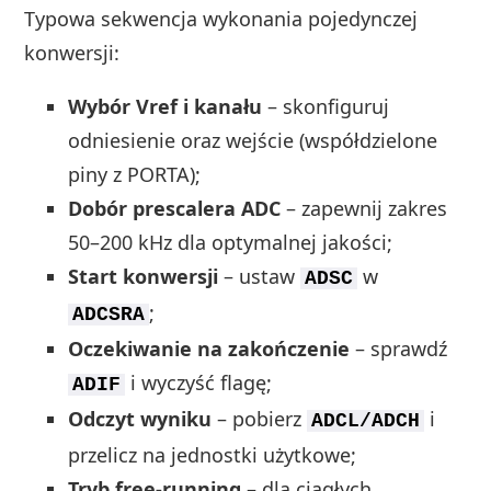
Typowa sekwencja wykonania pojedynczej
konwersji:
Wybór Vref i kanału
– skonfiguruj
odniesienie oraz wejście (współdzielone
piny z PORTA);
Dobór prescalera ADC
– zapewnij zakres
50–200 kHz dla optymalnej jakości;
Start konwersji
– ustaw
w
ADSC
;
ADCSRA
Oczekiwanie na zakończenie
– sprawdź
i wyczyść flagę;
ADIF
Odczyt wyniku
– pobierz
i
ADCL/ADCH
przelicz na jednostki użytkowe;
Tryb free‑running
– dla ciągłych