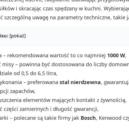
iłków i skracając czas spędzany w kuchni. Wybierają
ić szczególną uwagę na parametry techniczne, takie j
isu:
[pokaż]
ka – rekomendowana wartość to co najmniej
1000 W
,
 misy – powinna być dostosowana do liczby domown
ziale od 0,5 do 6,5 litra,
wykonania – preferowana
stal nierdzewna
, gwarantuj
pcji zapachów,
yszczenia elementów mających kontakt z żywnością,
 części zamiennych i długość gwarancji,
ki – polecane są takie firmy jak
Bosch
, Kenwood czy