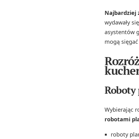
Najbardzie
wydawały się
asystentów g
mogą sięgać 
Rozróż
kuchen
Roboty 
Wybierając 
robotami pl
roboty pla