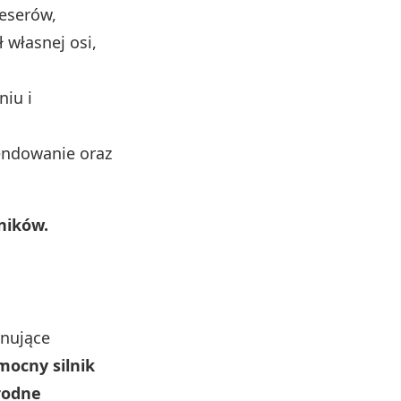
deserów,
 własnej osi,
niu i
endowanie oraz
ników.
inujące
mocny silnik
rodne