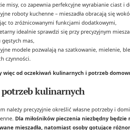
e misy, co zapewnia perfekcyjne wyrabianie ciast i 
yjne roboty kuchenne – mieszadła obracają się wokół
ąc to zróżnicowanymi funkcjami dodatkowymi,
etarny idealnie sprawdzi się przy precyzyjnym miesza
u gęstych mas,
yjne modele pozwalają na szatkowanie, mielenie, bl
ch czynności.
y więc od oczekiwań kulinarnych i potrzeb domow
 potrzeb kulinarnych
m należy precyzyjnie określić własne potrzeby i dom
henne.
Dla miłośników pieczenia niezbędny będzie 
wane mieszadła, natomiast osoby gotujące różno