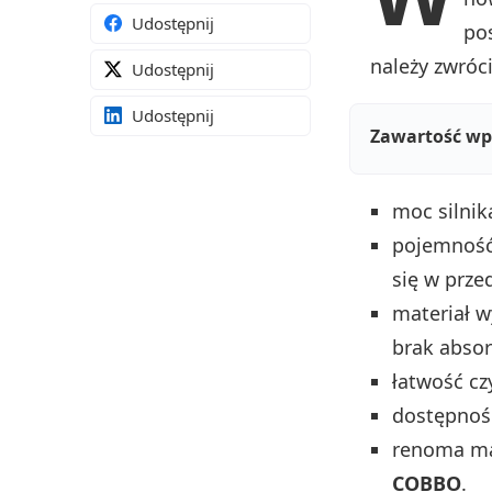
Udostępnij
pos
należy zwróc
Udostępnij
Udostępnij
Zawartość wp
moc silni
pojemność
się w przed
materiał 
brak absor
łatwość cz
dostępność
renoma mar
COBBO
.