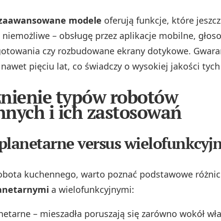
j zaawansowane modele
oferują funkcje, które jesz
 niemożliwe – obsługę przez aplikacje mobilne, głos
otowania czy rozbudowane ekrany dotykowe. Gwaranc
nawet pięciu lat, co świadczy o wysokiej jakości tych
nienie typów robotów
nych i ich zastosowań
planetarne versus wielofunkcyj
robota kuchennego, warto poznać podstawowe różnic
anetarnymi
a wielofunkcyjnymi:
netarne – mieszadła poruszają się zarówno wokół własn