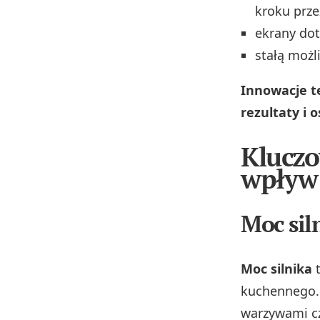
kroku prze
ekrany dot
stałą możl
Innowacje t
rezultaty i 
Kluczo
wpływ
Moc sil
Moc silnika
t
kuchennego. 
warzywami cz