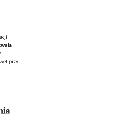
cji
zwala
y
wet przy
nia