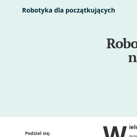
Robotyka dla początkujących
Robo
n
W
ie
Podziel się:
no