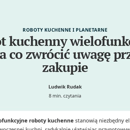
ROBOTY KUCHENNE I PLANETARNE
t kuchenny wielofunk
a co zwrócić uwagę pr
zakupie
Ludwik Rudak
8 min. czytania
lofunkcyjne roboty kuchenne
stanowią niezbędny e
woczesnej kuchni, radykalnie ułatwiając przygotowy