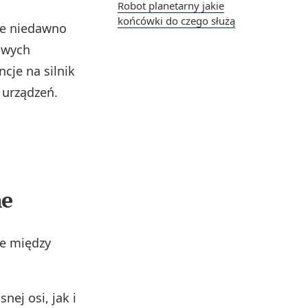
Robot planetarny jakie
końcówki do czego służą
cze niedawno
owych
je na silnik
 urządzeń.
ne
e między
ej osi, jak i