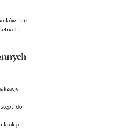
wników oraz
zietna to
ennych
alizacje
ostępu do
a krok po