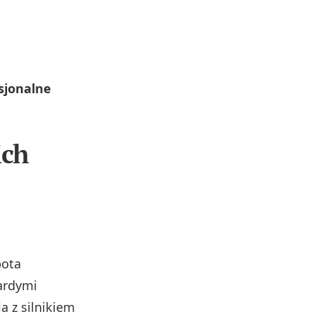
sjonalne
ich
bota
ardymi
a z silnikiem