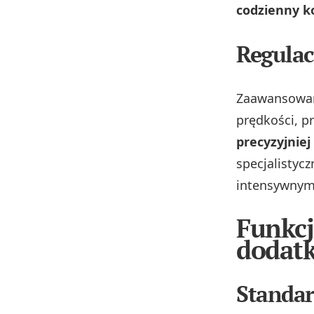
codzienny k
Regulac
Zaawansowan
prędkości, p
precyzyjnie
specjalistyc
intensywnym
Funkcj
dodat
Standar