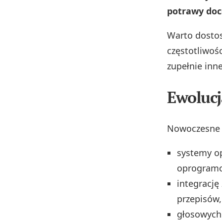
potrawy doc
Warto dostos
częstotliwośc
zupełnie inn
Ewolucj
Nowoczesne 
systemy op
oprogramo
integrację
przepisów,
głosowych