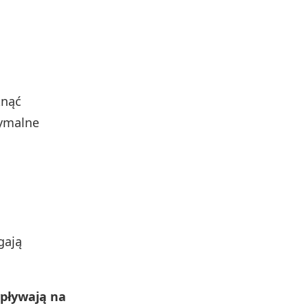
knąć
tymalne
gają
wpływają na