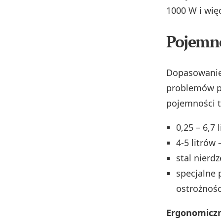
1000 W i więc
Pojemno
Dopasowanie
problemów po
pojemności t
0,25 – 6,7
4-5 litrów
stal nierd
specjalne 
ostrożnośc
Ergonomiczne