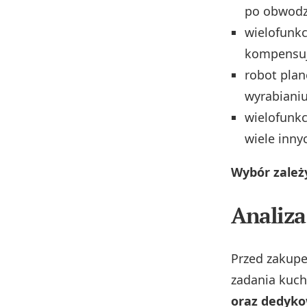
po obwodzi
wielofunkc
kompensuj
robot plan
wyrabiani
wielofunkc
wiele inny
Wybór zależ
Analiza
Przed zakupe
zadania kuc
oraz dedyko