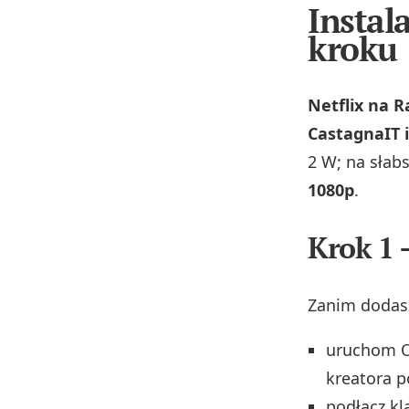
Instal
kroku
Netflix na 
CastagnaIT i
2 W; na słab
1080p
.
Krok 1 
Zanim dodasz
uruchom 
kreatora 
podłącz kl