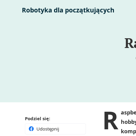
Robotyka dla początkujących
R
R
aspbe
Podziel się:
hobby
Udostępnij
kompu