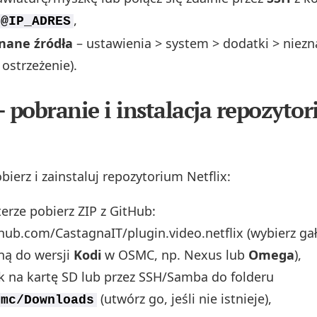
,
c@IP_ADRES
nane źródła
– ustawienia > system > dodatki > niezn
 ostrzeżenie).
– pobranie i instalacja repozyto
ierz i zainstaluj repozytorium Netflix:
rze pobierz ZIP z GitHub:
thub.com/CastagnaIT/plugin.video.netflix (wybierz ga
ą do wersji
Kodi
w OSMC, np. Nexus lub
Omega
),
ik na kartę SD lub przez SSH/Samba do folderu
(utwórz go, jeśli nie istnieje),
smc/Downloads