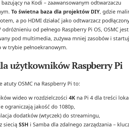
, bazujący na Kodi – zaawansowanym odtwarzaczu
nym.
To świetna baza dla projektów DIY
, gdzie mal
otem, a po HDMI działać jako odtwarzacz podłączon
W odróżnieniu od pełnego Raspberry Pi OS, OSMC jest
any pod multimedia, zużywa mniej zasobów i startu
o w trybie pełnoekranowym.
dla użytkowników Raspberry Pi
e atuty OSMC na Raspberry Pi to:
ików wideo w rozdzielczości
4K
na Pi 4 dla treści loka
e ograniczają jakość do 1080p,
alacja dodatków (wtyczek) do streamingu,
z siecią
SSH
i Samba dla zdalnego zarządzania – klu