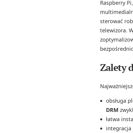
Raspberry Pi
multimedial
sterować rob
telewizora. 
zoptymalizow
bezpośredni
Zalety 
Najważniejsz
obsługa pl
DRM
zwykl
łatwa inst
integracja 