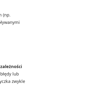
m (np.
woływanymi
zależności
błędy lub
czka zwykle