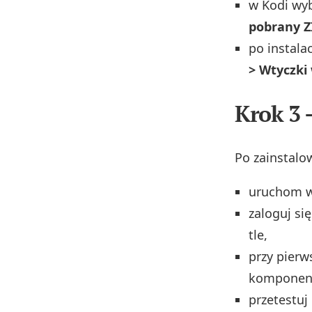
w Kodi wyb
pobrany Z
po instalac
> Wtyczki 
Krok 3 
Po zainstalo
uruchom 
zaloguj się
tle,
przy pier
komponen
przetestuj