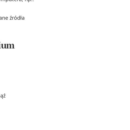
ane źródła
rium
łąź