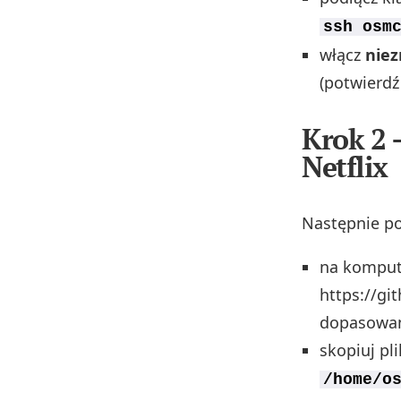
ssh osm
włącz
niez
(potwierdź
Krok 2 
Netflix
Następnie pob
na kompute
https://gi
dopasowan
skopiuj pl
/home/o