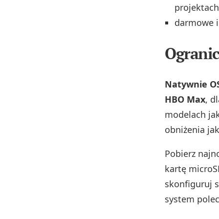
projektach
darmowe i 
Ogranic
Natywnie OS
HBO Max
, d
modelach jak
obniżenia ja
Pobierz najno
kartę microS
skonfiguruj s
system pole