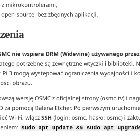
 z mikrokontrolerami,
open‑source, bez zbędnych aplikacji.
zenia
MC nie wspiera DRM (Widevine) używanego przez N
latego potrzebne są zewnętrzne wtyczki i biblioteki. 
 Pi 3 mogą występować ograniczenia wydajności i k
kości obrazu.
wszą wersję OSMC z oficjalnej strony (osmc.tv) i nag
D za pomocą Balena Etcher. Po pierwszym uruchomi
ieć Wi‑Fi, włącz
SSH
(login: osmc, hasło: osmc) i zaktu
ceniem:
sudo apt update && sudo apt upgrad