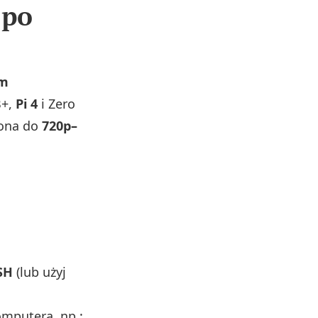
 po
um
B+,
Pi 4
i Zero
zona do
720p–
SH
(lub użyj
mputera, np.: