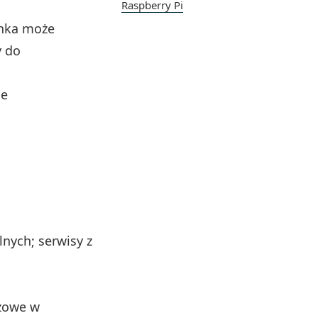
Raspberry Pi
inka może
y do
je
lnych; serwisy z
czowe w