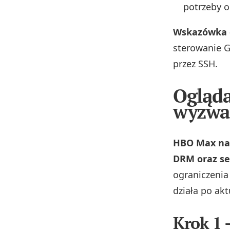
potrzeby o
Wskazówka d
sterowanie G
przez SSH.
Ogląd
wyzwan
HBO Max na 
DRM oraz sel
ograniczenia
działa po akt
Krok 1 