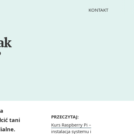
KONTAKT
ak
?
la
PRZECZYTAJ:
cić tani
Kurs Raspberry Pi –
ialne.
instalacja systemu i