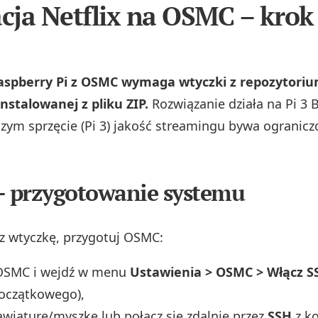
acja Netflix na OSMC – krok
Raspberry Pi z OSMC wymaga wtyczki z repozytori
nstalowanej z pliku ZIP.
Rozwiązanie działa na Pi 3 
szym sprzęcie (Pi 3) jakość streamingu bywa ogranic
– przygotowanie systemu
 wtyczkę, przygotuj OSMC:
OSMC i wejdź w menu
Ustawienia > OSMC > Włącz S
początkowego),
awiaturę/myszkę lub połącz się zdalnie przez
SSH
z ko