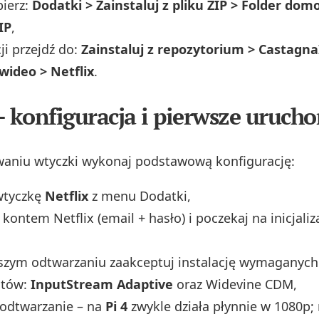
ierz:
Dodatki > Zainstaluj z pliku ZIP > Folder do
IP
,
ji przejdź do:
Zainstaluj z repozytorium > Castagna
wideo > Netflix
.
– konfiguracja i pierwsze uruch
waniu wtyczki wykonaj podstawową konfigurację:
wtyczkę
Netflix
z menu Dodatki,
 kontem Netflix (email + hasło) i poczekaj na inicjali
wszym odtwarzaniu zaakceptuj instalację wymaganych
tów:
InputStream Adaptive
oraz Widevine CDM,
 odtwarzanie – na
Pi 4
zwykle działa płynnie w 1080p;