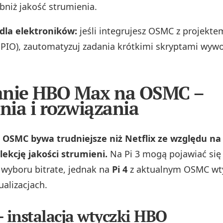
bniż jakość strumienia.
la elektroników:
jeśli integrujesz OSMC z projekte
PIO), zautomatyzuj zadania krótkimi skryptami wy
anie HBO Max na OSMC –
ia i rozwiązania
OSMC bywa trudniejsze niż Netflix ze względu na 
ekcję jakości strumieni.
Na Pi 3 mogą pojawiać się 
 wyboru bitrate, jednak na
Pi 4
z aktualnym OSMC wty
ualizacjach.
– instalacja wtyczki HBO