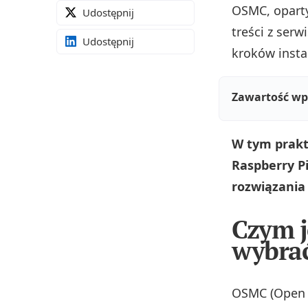
OSMC, oparty
Udostępnij
treści z serw
Udostępnij
kroków insta
Zawartość wp
W tym prakt
Raspberry Pi
rozwiązania 
Czym j
wybrać
OSMC (Open S