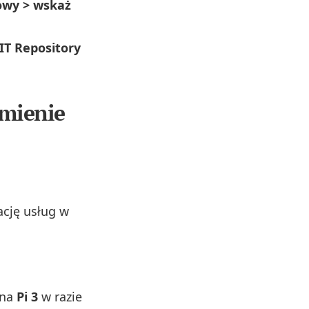
mowy > wskaż
IT Repository
omienie
zację usług w
 na
Pi 3
w razie