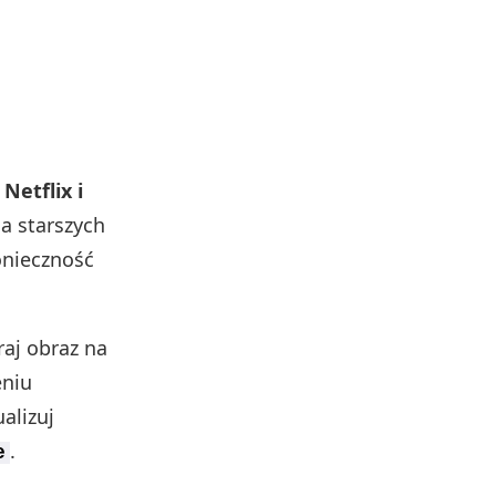
etflix i
Na starszych
onieczność
raj obraz na
eniu
alizuj
.
e