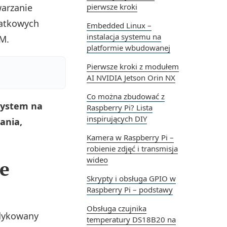
arzanie
pierwsze kroki
atkowych
Embedded Linux –
instalacja systemu na
RM.
platformie wbudowanej
Pierwsze kroki z modułem
AI NVIDIA Jetson Orin NX
Co można zbudować z
system na
Raspberry Pi? Lista
inspirujących DIY
ania,
Kamera w Raspberry Pi –
robienie zdjęć i transmisja
wideo
je
Skrypty i obsługa GPIO w
Raspberry Pi – podstawy
Obsługa czujnika
edykowany
temperatury DS18B20 na