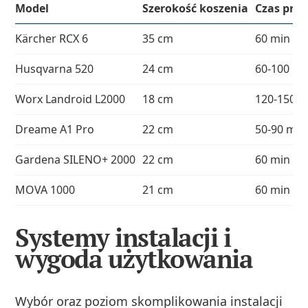
Model
Szerokość koszenia
Czas prac
Kärcher RCX 6
35 cm
60 min
Husqvarna 520
24 cm
60-100 mi
Worx Landroid L2000
18 cm
120-150 m
Dreame A1 Pro
22 cm
50-90 min
Gardena SILENO+ 2000
22 cm
60 min
MOVA 1000
21 cm
60 min
Systemy instalacji i
wygoda użytkowania
Wybór oraz poziom skomplikowania instalacji