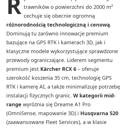
R
trawników o powierzchni do 2000 m²
cechuje się obecnie ogromną
różnorodnością technologiczną i cenową
.
Dominują tu zarówno innowacje premium
bazujące na GPS RTK i kamerach 3D, jak i
klasyczne modele wykorzystujące sprawdzone
przewody ograniczające. Liderem segmentu
premium jest
Kärcher RCX 6
– oferuje
szerokość koszenia 35 cm, technologię GPS
RTK i kamerę AI, a także minimalizuje potrzebę
instalacji fizycznych granic.
W kategorii mid-
range
wyróżnia się Dreame A1 Pro
(OmniSense, mapowanie 3D) i
Husqvarna 520
(zaawansowane Fleet Services), a w klasie