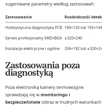
sugerowane parametry według zastosowań:
Zastosowanie
Rozdzielczość detekto
Hobbystyczna diagnostyka PCB
160×120 lub 192×144
Serwis profesjonalny SMD/BGA
≥320×240
Instalacje elektryczne i ogólne
256×192 lub ≥320×240
Zastosowania poza
diagnostyką
Poza elektroniką kamery termowizyjne
sprawdzają się w
monitoringu i
bezpieczeństwie
(obraz w trudnych warunkach